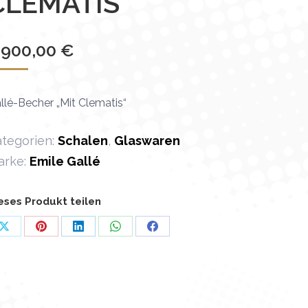
CLEMATIS“
 900,00
€
llé-Becher „Mit Clematis“
tegorien:
Schalen
,
Glaswaren
arke:
Emile Gallé
eses Produkt teilen
Auf
Auf
Auf
Auf
Auf
X
Pinterest
LinkedIn
WhatsApp
Facebook
teilen
teilen
teilen
teilen
teilen