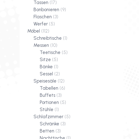
Tassen
(17)
Bonbonieren
(9)
Flaschen
(3)
Werfer
(5)
Möbel
(112)
Schreibtische
(1)
Messen
(10)
Teetische
(5)
Sitze
(5)
Bänke
(1)
Sessel
(2)
Speisesäle
(12)
Tabellen
(6)
Buffets
(3)
Portionen
(5)
Stühle
(1)
Schlafzimmer
(5)
Schränke
(3)
Betten
(3)
Nachttische
(1)