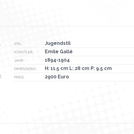
Jugendstil
STIL:
r
Emile Gallé
KÜNSTLER:
1894-1904
JAHR :
H: 11.5 cm L: 28 cm P: 9.5 cm
DIMENSIONS :
c
2900 Euro
PREIS: