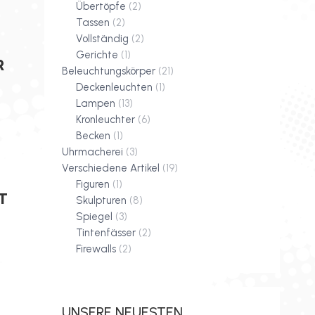
Übertöpfe
(2)
Tassen
(2)
Vollständig
(2)
Gerichte
(1)
R
Beleuchtungskörper
(21)
Deckenleuchten
(1)
Lampen
(13)
Kronleuchter
(6)
Becken
(1)
Uhrmacherei
(3)
Verschiedene Artikel
(19)
Figuren
(1)
T
Skulpturen
(8)
Spiegel
(3)
Tintenfässer
(2)
Firewalls
(2)
E
UNSERE NEUESTEN