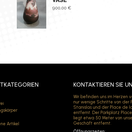
VASE
900,00
€
TKATEGORIEN
KONTAKTIEREN SIE U
Wir befinden uns im Herzen 
nur wenige Schritte von der 
ei
Stanislas und der Place de l
gskörper
entfernt. Der Parkplatz Plac
liegt etwa 50 Meter von uns
Geschäft entfernt.
ne Artikel
Öffnungszeiten: