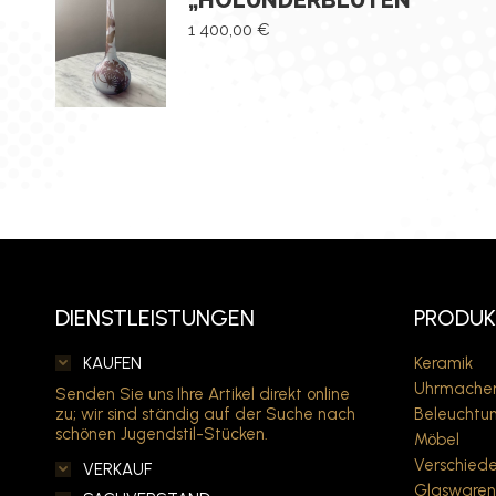
„HOLUNDERBLÜTEN“
1 400,00
€
DIENSTLEISTUNGEN
PRODUK
KAUFEN
Keramik
Uhrmacher
Senden Sie uns Ihre Artikel direkt online
zu; wir sind ständig auf der Suche nach
Beleuchtun
schönen Jugendstil-Stücken.
Möbel
Verschiede
VERKAUF
Glaswaren