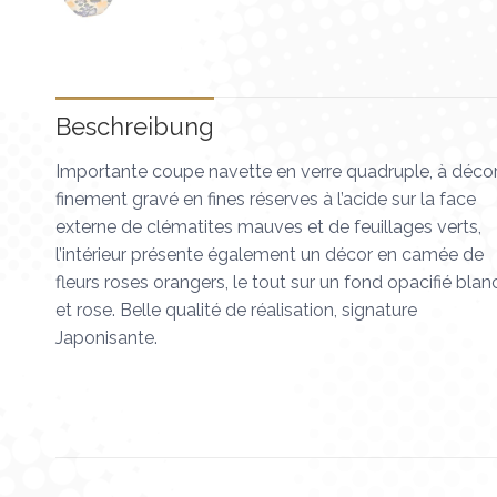
Beschreibung
Importante coupe navette en verre quadruple, à déco
finement gravé en fines réserves à l’acide sur la face
externe de clématites mauves et de feuillages verts,
l’intérieur présente également un décor en camée de
fleurs roses orangers, le tout sur un fond opacifié blan
et rose. Belle qualité de réalisation, signature
Japonisante.