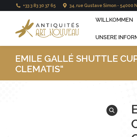
+33 3 83 30 37 65
34, rue Gustave Simon - 54000 
WILLKOMMEN
KA
WILLKOMMEN
KONTAKT
UNSERE INFOR
EMILE GALLÉ SHUTTLE CUP
CLEMATIS“