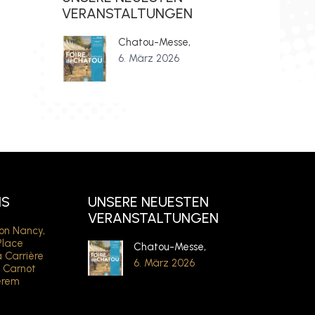
VERANSTALTUNGEN
Chatou-Messe,
6. März 2026
NS
UNSERE NEUESTEN
VERANSTALTUNGEN
von Nancy,
Place
Chatou-Messe,
a Carrière
6. März 2026
e Carnot
erem