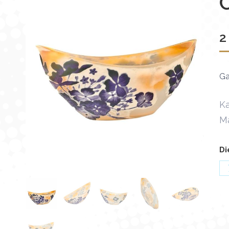
2
Ga
Ka
M
Di