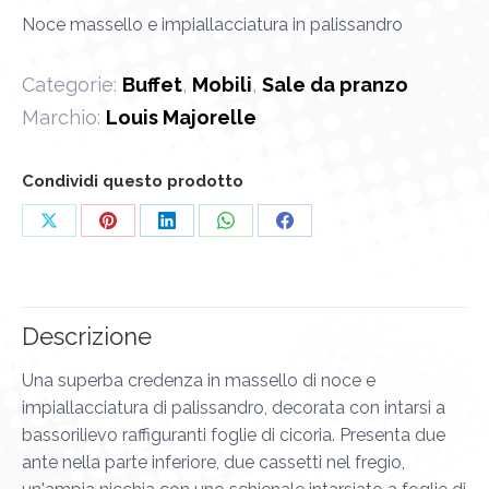
Noce massello e impiallacciatura in palissandro
Categorie:
Buffet
,
Mobili
,
Sale da pranzo
Marchio:
Louis Majorelle
Condividi questo prodotto
Condividi
Condividi
Condividi
Condividi
Condividi
su
su
su
su
su
X
Pinterest
LinkedIn
WhatsApp
Facebook
Descrizione
Una superba credenza in massello di noce e
impiallacciatura di palissandro, decorata con intarsi a
bassorilievo raffiguranti foglie di cicoria. Presenta due
ante nella parte inferiore, due cassetti nel fregio,