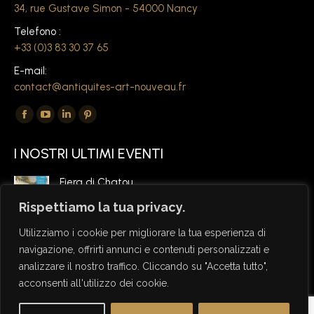
34, rue Gustave Simon - 54000 Nancy
Telefono :
+33 (0)3 83 30 37 65
E-mail:
contact@antiquites-art-nouveau.fr
Ci trovate su:
La
La
La
La
pagina
pagina
pagina
pagina
I NOSTRI ULTIMI EVENTI
Facebook
di
di
di
si
YouTube
LinkedIn
Pinterest
Fiera di Chatou,
apre
si
si
si
6 marzo 2026
Rispettiamo la tua privacy.
in
apre
apre
apre
una
in
in
in
Utilizziamo i cookie per migliorare la tua esperienza di
nuova
una
una
una
navigazione, offrirti annunci e contenuti personalizzati e
analizzare il nostro traffico. Cliccando su "Accetta tutto",
finestra
nuova
nuova
nuova
acconsenti all'utilizzo dei cookie.
finestra
finestra
finestra