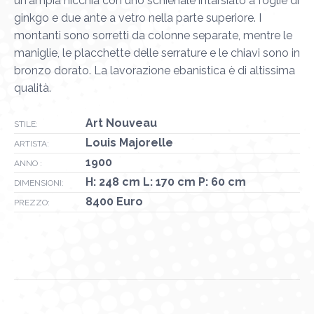
un'ampia nicchia con uno schienale intarsiato a foglie di
ginkgo e due ante a vetro nella parte superiore. I
montanti sono sorretti da colonne separate, mentre le
maniglie, le placchette delle serrature e le chiavi sono in
bronzo dorato. La lavorazione ebanistica è di altissima
qualità.
Art Nouveau
STILE:
Louis Majorelle
ARTISTA:
1900
ANNO :
H: 248 cm L: 170 cm P: 60 cm
DIMENSIONI:
8400 Euro
PREZZO: