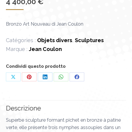
4 400,00
€
Bronzo Art Nouveau di Jean Coulon
Catégories :
Objets divers
,
Sculptures
Marque :
Jean Coulon
Condividi questo prodotto
Condividi
Condividi
Condividi
Condividi
Condividi
su
su
su
su
su
X
Pinterest
LinkedIn
WhatsApp
Facebook
Descrizione
Superbe sculpture formant pichet en bronze à patine
verte, elle présente trois nymphes assoupies dans un