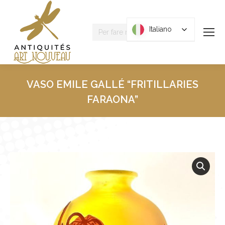
Ricerca
Italiano
Italiano
:
VASO EMILE GALLÉ “FRITILLARIES
FARAONA”
Tu sei qui: