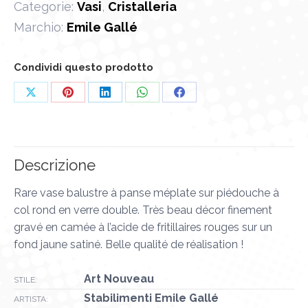
Categorie:
Vasi
,
Cristalleria
Marchio:
Emile Gallé
Condividi questo prodotto
Condividi
Condividi
Condividi
Condividi
Condividi
su
su
su
su
su
X
Pinterest
LinkedIn
WhatsApp
Facebook
Descrizione
Rare vase balustre à panse méplate sur piédouche à
col rond en verre double. Très beau décor finement
gravé en camée à l’acide de fritillaires rouges sur un
fond jaune satiné. Belle qualité de réalisation !
Art Nouveau
STILE:
Stabilimenti Emile Gallé
ARTISTA: