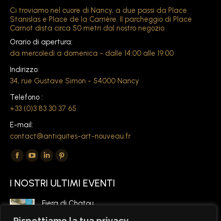
Ci troviamo nel cuore di Nancy, a due passi da Place
Stanislas e Place de la Carrière. Il parcheggio di Place
Carnot dista circa 50 metri dal nostro negozio.
Orario di apertura:
da mercoledì a domenica - dalle 14:00 alle 19:00
Indirizzo:
34, rue Gustave Simon - 54000 Nancy
Telefono :
+33 (0)3 83 30 37 65
E-mail:
contact@antiquites-art-nouveau.fr
Ci trovate su:
La
La
La
La
pagina
pagina
pagina
pagina
I NOSTRI ULTIMI EVENTI
Facebook
di
di
di
si
YouTube
LinkedIn
Pinterest
Fiera di Chatou,
apre
si
si
si
6 marzo 2026
Rispettiamo la tua privacy.