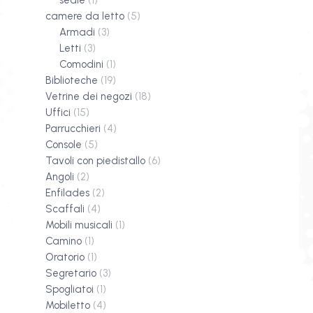
sedie
(1)
camere da letto
(5)
Armadi
(3)
Letti
(3)
Comodini
(1)
Biblioteche
(19)
Vetrine dei negozi
(18)
Uffici
(15)
Parrucchieri
(4)
Console
(5)
Tavoli con piedistallo
(6)
Angoli
(2)
Enfilades
(2)
Scaffali
(4)
Mobili musicali
(1)
Camino
(1)
Oratorio
(1)
Segretario
(3)
Spogliatoi
(1)
Mobiletto
(4)