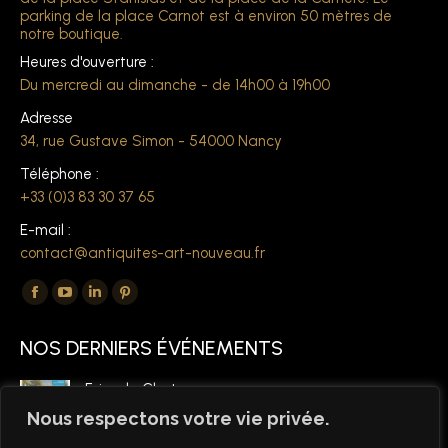
parking de la place Carnot est à environ 50 mètres de
notre boutique.
Heures d'ouverture :
Du mercredi au dimanche - de 14h00 à 19h00
Adresse
34, rue Gustave Simon - 54000 Nancy
Téléphone :
+33 (0)3 83 30 37 65
E-mail :
contact@antiquites-art-nouveau.fr
Trouvez nous sur :
La
La
La
La
page
page
page
page
NOS DERNIERS ÉVÉNEMENTS
Facebook
YouTube
LinkedIn
Pinterest
s'ouvre
s'ouvre
s'ouvre
s'ouvre
Foire de Chatou
dans
dans
dans
dans
6 mars 2026
Nous respectons votre vie privée.
une
une
une
une