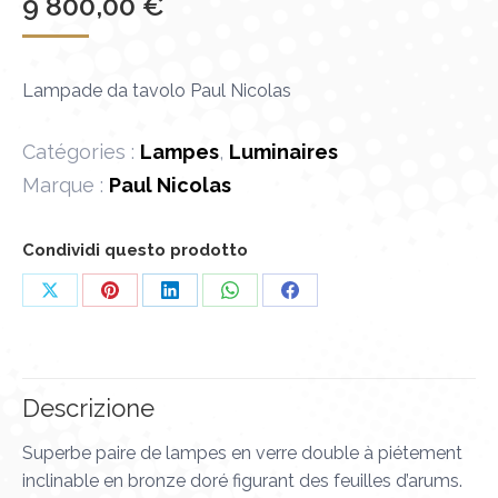
9 800,00
€
Lampade da tavolo Paul Nicolas
Catégories :
Lampes
,
Luminaires
Marque :
Paul Nicolas
Condividi questo prodotto
Condividi
Condividi
Condividi
Condividi
Condividi
su
su
su
su
su
X
Pinterest
LinkedIn
WhatsApp
Facebook
Descrizione
Superbe paire de lampes en verre double à piétement
inclinable en bronze doré figurant des feuilles d’arums.