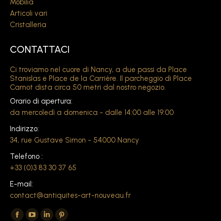
Mobilia
Articoli vari
Cristalleria
CONTATTACI
Ci troviamo nel cuore di Nancy, a due passi da Place
Stanislas e Place de la Carrière. Il parcheggio di Place
Carnot dista circa 50 metri dal nostro negozio.
Orario di apertura:
da mercoledì a domenica - dalle 14:00 alle 19:00
Indirizzo:
34, rue Gustave Simon - 54000 Nancy
Telefono :
+33 (0)3 83 30 37 65
E-mail:
contact@antiquites-art-nouveau.fr
Ci trovate su:
La
La
La
La