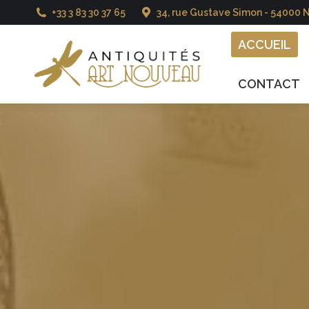
+33 3 83 30 37 65
34, rue Gustave Simon - 54000 
ACCUEIL
CATALO
ACCUEIL
CONTACT