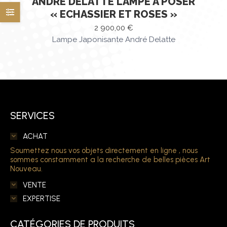
ANDRÉ DELATTE LAMPE À POSER
« ECHASSIER ET ROSES »
2 900,00
€
Lampe Japonisante André Delatte
SERVICES
ACHAT
Soumettez nous vos objets directement en ligne , nous
sommes constamment a la recherche de belles pièces Art
Nouveau.
VENTE
EXPERTISE
CATÉGORIES DE PRODUITS