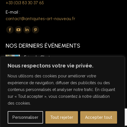
+33 (0)3 83 30 37 65
E-mail :
contact@antiquites-art-nouveau.fr
Trouvez nous sur :
La
La
La
La
page
page
page
page
NOS DERNIERS ÉVÉNEMENTS
Facebook
YouTube
LinkedIn
Pinterest
s'ouvre
s'ouvre
s'ouvre
s'ouvre
Foire de Chatou
dans
dans
dans
dans
6 mars 2026
Nous respectons votre vie privée.
une
une
une
une
Nous utilisons des cookies pour améliorer votre
nouvelle
nouvelle
nouvelle
nouvelle
expérience de navigation, diffuser des publicités ou des
fenêtre
fenêtre
fenêtre
fenêtre
contenus personnalisés et analyser notre trafic. En cliquant
sur « Tout accepter », vous consentez à notre utilisation
des cookies.
© Copyright Antiquités Art Nouveau 2026 - Designed by NSW
Personnaliser
Tout rejeter
Accepter tout
Studio
Useful links