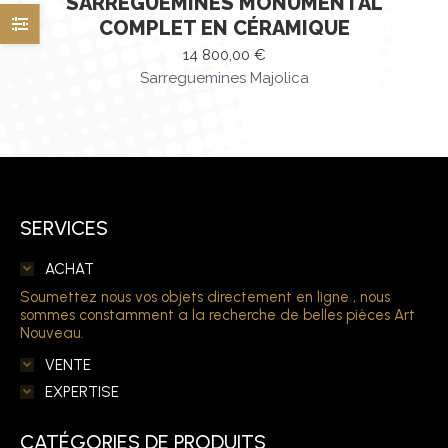
SARREGUEMINES MONUMENTAL
COMPLET EN CÉRAMIQUE
14 800,00
€
Sarreguemines Majolica
SERVICES
ACHAT
Soumettez nous vos objets directement en ligne , nous
sommes constamment a la recherche de belles pièces Art
Nouveau.
VENTE
EXPERTISE
CATÉGORIES DE PRODUITS