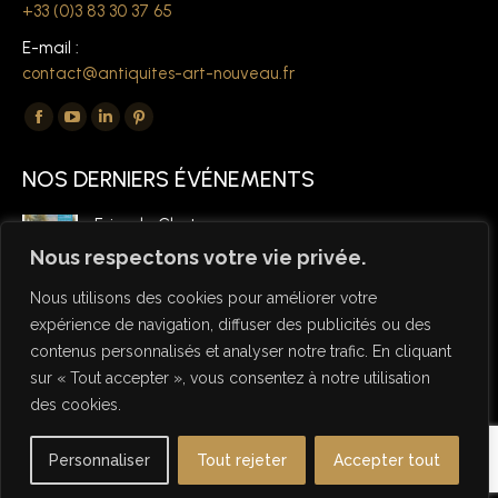
+33 (0)3 83 30 37 65
E-mail :
contact@antiquites-art-nouveau.fr
Trouvez nous sur :
La
La
La
La
page
page
page
page
NOS DERNIERS ÉVÉNEMENTS
Facebook
YouTube
LinkedIn
Pinterest
s'ouvre
s'ouvre
s'ouvre
s'ouvre
Foire de Chatou
dans
dans
dans
dans
6 mars 2026
Nous respectons votre vie privée.
une
une
une
une
Nous utilisons des cookies pour améliorer votre
nouvelle
nouvelle
nouvelle
nouvelle
expérience de navigation, diffuser des publicités ou des
fenêtre
fenêtre
fenêtre
fenêtre
contenus personnalisés et analyser notre trafic. En cliquant
sur « Tout accepter », vous consentez à notre utilisation
des cookies.
© Copyright Antiquités Art Nouveau 2026 - Designed by NSW
Personnaliser
Tout rejeter
Accepter tout
Studio
Useful links