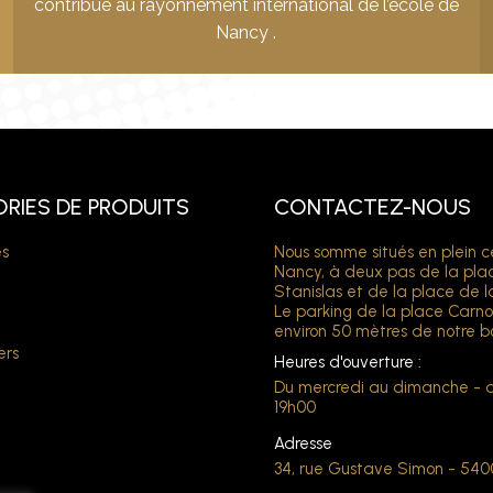
contribué au rayonnement international de l’école de
Nancy .
RIES DE PRODUITS
CONTACTEZ-NOUS
s
Nous somme situés en plein c
Nancy, à deux pas de la pla
Stanislas et de la place de l
Le parking de la place Carno
environ 50 mètres de notre b
ers
Heures d'ouverture :
Du mercredi au dimanche - 
19h00
Adresse
34, rue Gustave Simon - 54