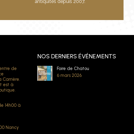
antiquités depuis 2007.
NOS DERNIERS ÉVÉNEMENTS
entre de
Foire de Chatou
ce
6 mars 2026
a Carrière.
t est à
outique.
de 14h00 à
000 Nancy