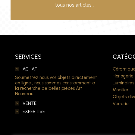
tous nos articles .
SERVICES
CATÉGO
ACHAT
Céramique
Horlogerie
Soumettez nous vos objets directement
en ligne , nous sommes constamment a
Luminaires
la recherche de belles pièces Art
Mobilier
Nouveau.
Objets div
VENTE
Verrerie
EXPERTISE