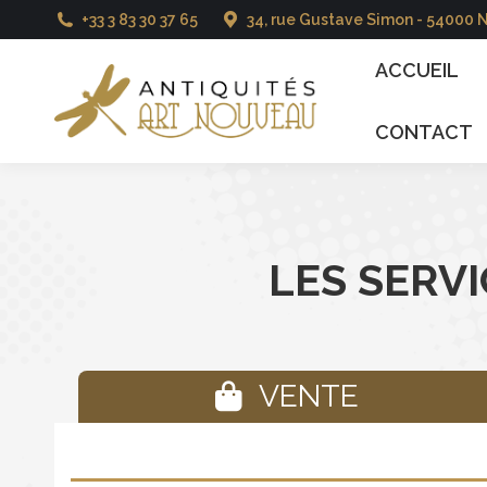
+33 3 83 30 37 65
34, rue Gustave Simon - 54000 
ACCUEIL
CATALO
ACCUEIL
CONTACT
LES SERV
VENTE