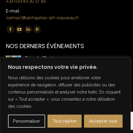
+33 (0)3 83 30 37 65
E-mail :
contact@antiquites-art-nouveau.fr
Trouvez nous sur :
La
La
La
La
page
page
page
page
NOS DERNIERS ÉVÉNEMENTS
Facebook
YouTube
LinkedIn
Pinterest
s'ouvre
s'ouvre
s'ouvre
s'ouvre
Foire de Chatou
dans
dans
dans
dans
6 mars 2026
Nous respectons votre vie privée.
une
une
une
une
Nous utilisons des cookies pour améliorer votre
nouvelle
nouvelle
nouvelle
nouvelle
expérience de navigation, diffuser des publicités ou des
fenêtre
fenêtre
fenêtre
fenêtre
contenus personnalisés et analyser notre trafic. En cliquant
sur « Tout accepter », vous consentez à notre utilisation
des cookies.
© Copyright Antiquités Art Nouveau 2026 - Designed by NSW
Personnaliser
Tout rejeter
Accepter tout
Studio
Useful links