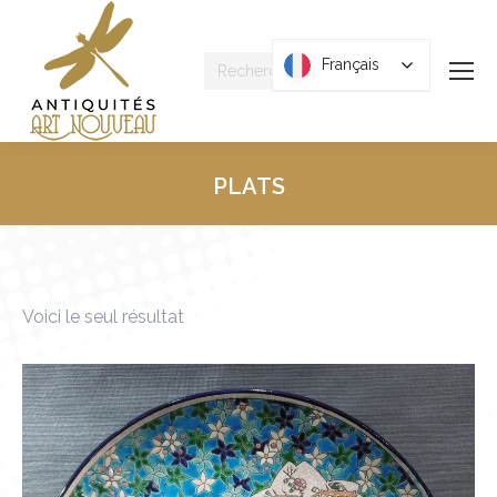
Recherche
Français
Français
:
PLATS
Vous êtes ici :
Voici le seul résultat