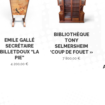
au
plus
ancien
BIBLIOTHÈQUE
EMILE GALLÉ
TONY
SECRÉTAIRE
SELMERSHEIM
BILLETDOUX “LA
‘COUP DE FOUET »
PIE”
7 800,00
€
4 200,00
€