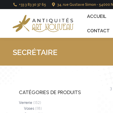
+33 3 83 30 37 65
34, rue Gustave Simon - 54000 
ACCUEIL
CATALO
ACCUEIL
CONTACT
SECRÉTAIRE
3
CATÉGORIES DE PRODUITS
Verrerie
(152)
Vases
(118)