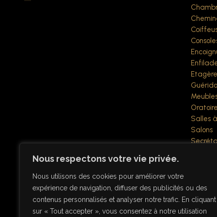
Chambr
Chemin
Coiffeu
Console
Encoign
Enfilad
Etagère
Guérido
Meubles
Oratoir
Salles 
Salons
Secréta
Sellette
Nous respectons votre vie privée.
Tables à
Vestiair
Nous utilisons des cookies pour améliorer votre
Vitrines
expérience de navigation, diffuser des publicités ou des
Objets div
contenus personnalisés et analyser notre trafic. En cliquant
Verrerie
sur « Tout accepter », vous consentez à notre utilisation