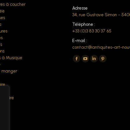
es à coucher
Adresse
ée
34, rue Gustave Simon - 54
ses
s
Téléphone :
ures
+33 (0)3 83 30 37 65
es
E-mail :
s
contact@antiquites-art-nou
ns
Trouvez nous sur :
 à Musique
La
La
La
La
e
page
page
page
page
à manger
Facebook
YouTube
LinkedIn
Pinterest
ire
s'ouvre
s'ouvre
s'ouvre
s'ouvre
s
dans
dans
dans
dans
 écrire
une
une
une
une
es
nouvelle
nouvelle
nouvelle
nouvelle
fenêtre
fenêtre
fenêtre
fenêtre
ers