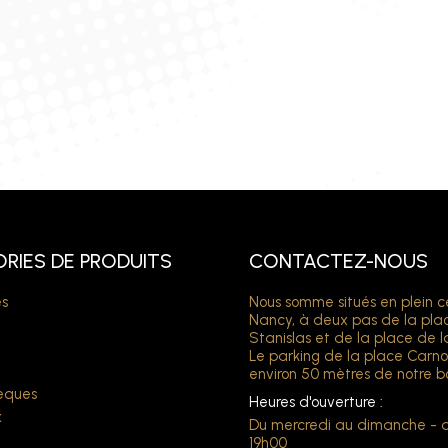
RIES DE PRODUITS
CONTACTEZ-NOUS
s
Nous somme situés en plein c
Nancy, à deux pas de la pla
Stanislas et de la place de l
Le parking de la place Carno
environ 50 mètres de notre b
hèques
Heures d'ouverture :
x
Du mercredi au dimanche - 
t
19h00