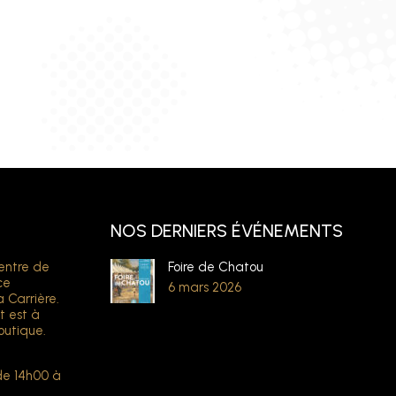
NOS DERNIERS ÉVÉNEMENTS
entre de
Foire de Chatou
ce
6 mars 2026
a Carrière.
t est à
outique.
de 14h00 à