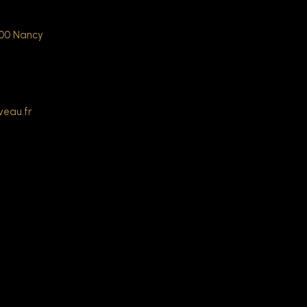
000 Nancy
veau.fr