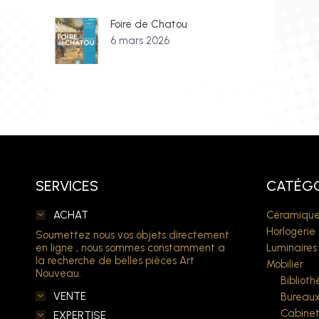
Foire de Chatou
6 mars 2026
SERVICES
CATÉGO
ACHAT
Céramique
Horlogerie
Soumettez nous vos objets directement
en ligne , nous sommes constamment a
Luminaires
la recherche de belles pièces Art
Mobilier
Nouveau.
Bibliot
VENTE
Bureau
Cabine
EXPERTISE