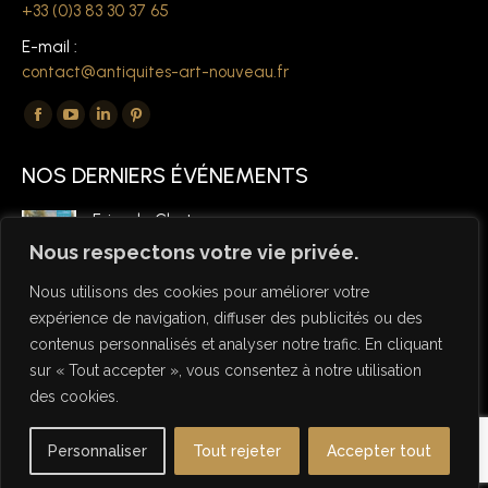
+33 (0)3 83 30 37 65
E-mail :
contact@antiquites-art-nouveau.fr
Trouvez nous sur :
La
La
La
La
page
page
page
page
NOS DERNIERS ÉVÉNEMENTS
Facebook
YouTube
LinkedIn
Pinterest
s'ouvre
s'ouvre
s'ouvre
s'ouvre
Foire de Chatou
dans
dans
dans
dans
6 mars 2026
Nous respectons votre vie privée.
une
une
une
une
Nous utilisons des cookies pour améliorer votre
nouvelle
nouvelle
nouvelle
nouvelle
expérience de navigation, diffuser des publicités ou des
fenêtre
fenêtre
fenêtre
fenêtre
contenus personnalisés et analyser notre trafic. En cliquant
sur « Tout accepter », vous consentez à notre utilisation
des cookies.
© Copyright Antiquités Art Nouveau 2026 - Designed by NSW
Personnaliser
Tout rejeter
Accepter tout
Studio
Useful links