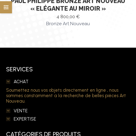
PAUL PHILIPPE BRONZE ART NOUVEAU
« ELÉGANTE AU MIROIR »
4 800,00
€
Bronze Art Nouveau
SERVICES
ACHAT
Soumettez nous vos objets directement en ligne , nous
sommes constamment a la recherche de belles pièces Art
Nouveau.
VENTE
EXPERTISE
CATÉGORIES DE PRODUITS