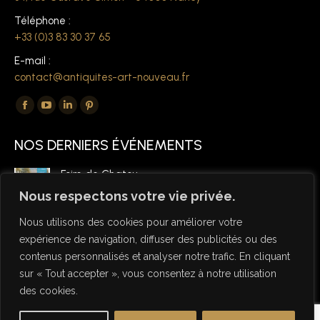
Téléphone :
+33 (0)3 83 30 37 65
E-mail :
contact@antiquites-art-nouveau.fr
Trouvez nous sur :
La
La
La
La
page
page
page
page
NOS DERNIERS ÉVÉNEMENTS
Facebook
YouTube
LinkedIn
Pinterest
s'ouvre
s'ouvre
s'ouvre
s'ouvre
Foire de Chatou
dans
dans
dans
dans
6 mars 2026
Nous respectons votre vie privée.
une
une
une
une
Nous utilisons des cookies pour améliorer votre
nouvelle
nouvelle
nouvelle
nouvelle
expérience de navigation, diffuser des publicités ou des
fenêtre
fenêtre
fenêtre
fenêtre
contenus personnalisés et analyser notre trafic. En cliquant
sur « Tout accepter », vous consentez à notre utilisation
des cookies.
© Copyright Antiquités Art Nouveau 2026 - Designed by NSW