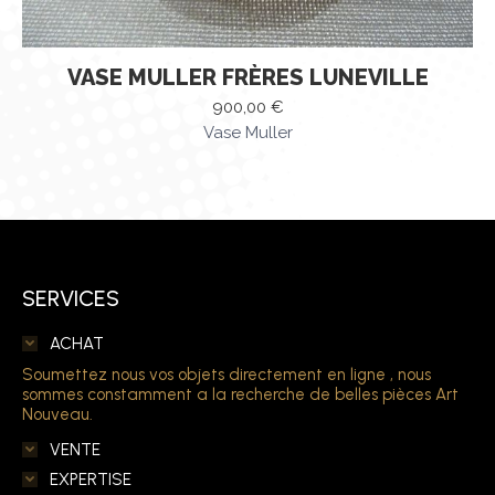
VASE MULLER FRÈRES LUNEVILLE
900,00
€
Vase Muller
SERVICES
ACHAT
Soumettez nous vos objets directement en ligne , nous
sommes constamment a la recherche de belles pièces Art
Nouveau.
VENTE
EXPERTISE