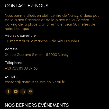
CONTACTEZ-NOUS
Nous somme situés en plein centre de Nancy, à deux pas
de la place Stanislas et de la place de la Carrière. Le
parking de la place Carnot est à environ 50 mètres de
notre boutique.
Heures d'ouverture :
Du mercredi au dimanche - de 14h00 à 19h00
Adresse
34, rue Gustave Simon - 54000 Nancy
Téléphone :
+33 (0)3 83 30 37 65
E-mail :
contact@antiquites-art-nouveau.fr
Trouvez nous sur :
La
La
La
La
page
page
page
page
NOS DERNIERS ÉVÉNEMENTS
Facebook
YouTube
LinkedIn
Pinterest