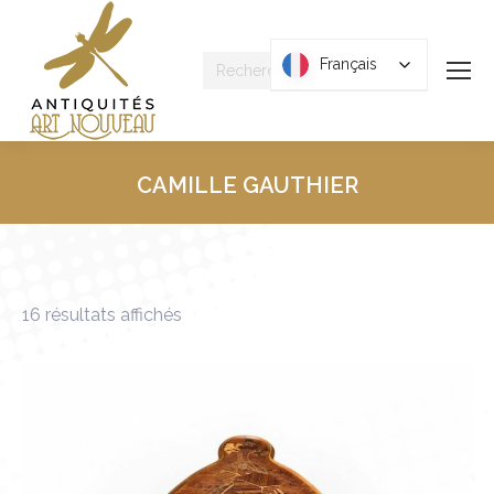
Recherche
Français
Français
:
CAMILLE GAUTHIER
Vous êtes ici :
Trié
16 résultats affichés
du
plus
récent
au
plus
ancien