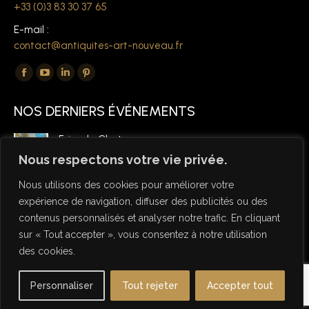
+33 (0)3 83 30 37 65
E-mail :
contact@antiquites-art-nouveau.fr
Trouvez nous sur :
La
La
La
La
page
page
page
page
NOS DERNIERS ÉVÉNEMENTS
Facebook
YouTube
LinkedIn
Pinterest
s'ouvre
s'ouvre
s'ouvre
s'ouvre
Foire de Chatou
dans
dans
dans
dans
6 mars 2026
Nous respectons votre vie privée.
une
une
une
une
Nous utilisons des cookies pour améliorer votre
nouvelle
nouvelle
nouvelle
nouvelle
expérience de navigation, diffuser des publicités ou des
fenêtre
fenêtre
fenêtre
fenêtre
contenus personnalisés et analyser notre trafic. En cliquant
sur « Tout accepter », vous consentez à notre utilisation
des cookies.
© Copyright Antiquités Art Nouveau 2026 - Designed by NSW
Personnaliser
Tout rejeter
Accepter tout
Studio
Useful links