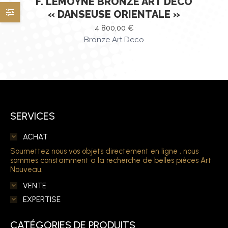
F. LEMOYNE BRONZE ART DECO
« DANSEUSE ORIENTALE »
4 800,00
€
Bronze Art Deco
SERVICES
ACHAT
Soumettez nous vos objets directement en ligne , nous
sommes constamment a la recherche de belles pièces Art
Nouveau.
VENTE
EXPERTISE
CATÉGORIES DE PRODUITS