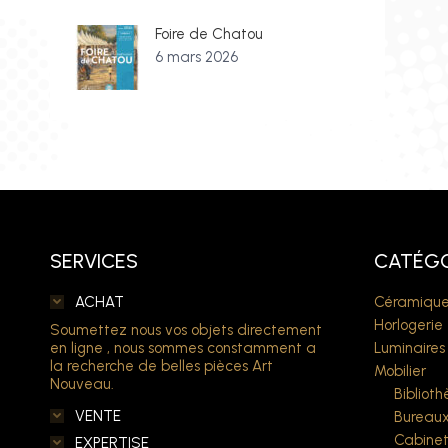
Foire de Chatou
6 mars 2026
SERVICES
CATÉGO
ACHAT
Céramique
Horlogerie
Soumettez nous vos objets directement
en ligne , nous sommes constamment a
Luminaires
la recherche de belles pièces Art
Mobilier
Nouveau.
Bibliot
VENTE
Bureau
Cabine
EXPERTISE