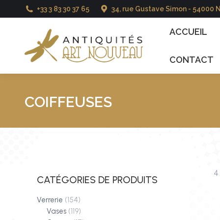
+33 3 83 30 37 65
34, rue Gustave Simon - 54000 
ACCUEIL
CATALO
ACCUEIL
CONTACT
COIFFEUSES
4
CATÉGORIES DE PRODUITS
Verrerie
(154)
Vases
(119)