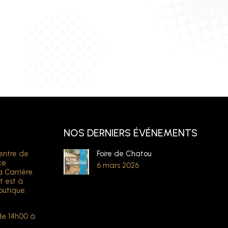
NOS DERNIERS ÉVÉNEMENTS
entre de
Foire de Chatou
ce
6 mars 2026
a Carrière.
t est à
outique.
de 14h00 à