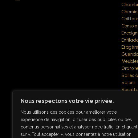
Chambr
Chemin
Coiffeu
Console
Encoign
Enfilad
Etagère
Guérido
Meubles
Oratoir
Salles 
Salons
Secréta
Sellette
Nous respectons votre vie privée.
Tables à
Vestiair
Nous utilisons des cookies pour améliorer votre
Vitrines
expérience de navigation, diffuser des publicités ou des
Objets div
contenus personnalisés et analyser notre trafic. En cliquant
Verrerie
sur « Tout accepter », vous consentez à notre utilisation