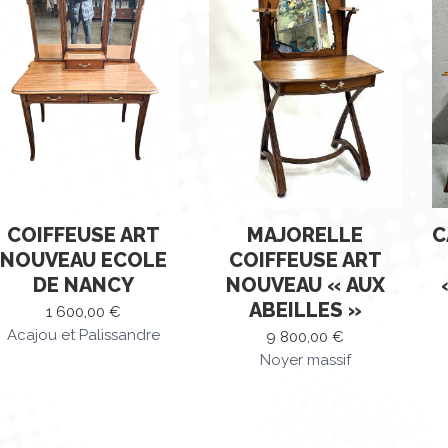
au
plus
ancien
COIFFEUSE ART
MAJORELLE
C
NOUVEAU ECOLE
COIFFEUSE ART
DE NANCY
NOUVEAU « AUX
ABEILLES »
1 600,00
€
Acajou et Palissandre
9 800,00
€
Noyer massif