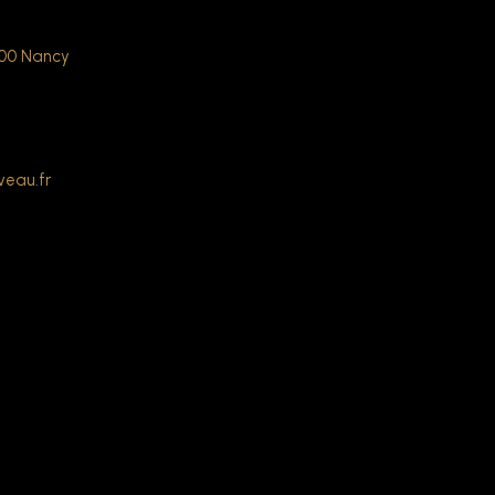
000 Nancy
veau.fr