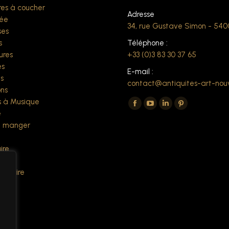
es à coucher
Adresse
ée
34, rue Gustave Simon - 54
ses
s
Téléphone :
ures
+33 (0)3 83 30 37 65
es
E-mail :
s
contact@antiquites-art-nou
ns
Trouvez nous sur :
 à Musique
La
La
La
La
e
page
page
page
page
à manger
Facebook
YouTube
LinkedIn
Pinterest
ire
s'ouvre
s'ouvre
s'ouvre
s'ouvre
s
dans
dans
dans
dans
 écrire
une
une
une
une
es
nouvelle
nouvelle
nouvelle
nouvelle
fenêtre
fenêtre
fenêtre
fenêtre
ers