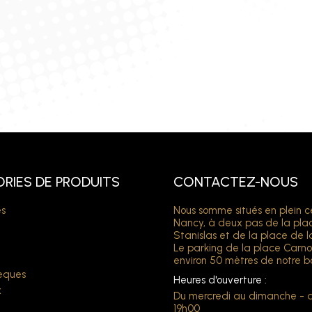
RIES DE PRODUITS
CONTACTEZ-NOUS
s
Nous somme situés en plein c
Nancy, à deux pas de la pla
Stanislas et de la place de l
Le parking de la place Carno
environ 50 mètres de notre b
hèques
Heures d'ouverture :
x
Du mercredi au dimanche - 
t
19h00