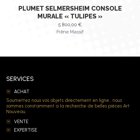
PLUMET SELMERSHEIM CONSOLE
MURALE « TULIPES »
5 800,00
€
Frêne Massif
SERVICES
ACHAT
Soumettez nous vos objets directement en ligne , nous
sommes constamment a la recherche de belles pièces Art
Nouveau.
VENTE
EXPERTISE