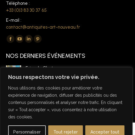
Téléphone :
+33 (0)3 83 30 37 65
E-mail :
contact@antiquites-art-nouveau.fr
Trouvez nous sur :
La
La
La
La
page
page
page
page
NOS DERNIERS ÉVÉNEMENTS
Facebook
YouTube
LinkedIn
Pinterest
s'ouvre
s'ouvre
s'ouvre
s'ouvre
Foire de Chatou
dans
dans
dans
dans
6 mars 2026
Nous respectons votre vie privée.
une
une
une
une
Nous utilisons des cookies pour améliorer votre
nouvelle
nouvelle
nouvelle
nouvelle
expérience de navigation, diffuser des publicités ou des
fenêtre
fenêtre
fenêtre
fenêtre
contenus personnalisés et analyser notre trafic. En cliquant
sur « Tout accepter », vous consentez à notre utilisation
des cookies.
© Copyright Antiquités Art Nouveau 2026 - Designed by NSW
Personnaliser
Tout rejeter
Accepter tout
Studio