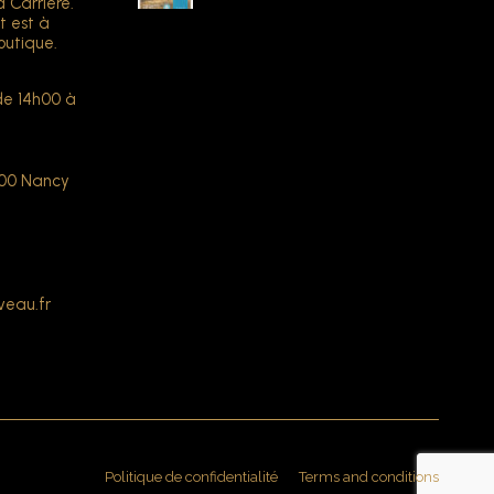
a Carrière.
t est à
outique.
de 14h00 à
000 Nancy
veau.fr
Politique de confidentialité
Terms and conditions