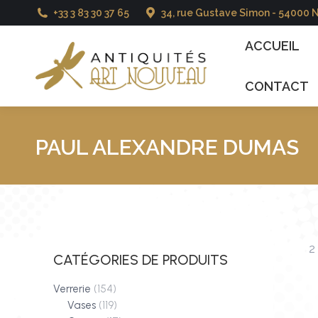
+33 3 83 30 37 65
34, rue Gustave Simon - 54000 
ACCUEIL
CATALO
ACCUEIL
CONTACT
PAUL ALEXANDRE DUMAS
2
CATÉGORIES DE PRODUITS
Verrerie
(154)
Vases
(119)