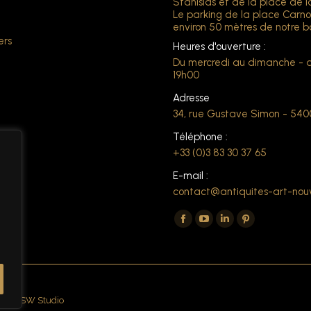
Stanislas et de la place de l
Le parking de la place Carno
environ 50 mètres de notre b
ers
Heures d'ouverture :
Du mercredi au dimanche - 
19h00
Adresse
34, rue Gustave Simon - 54
Téléphone :
+33 (0)3 83 30 37 65
E-mail :
contact@antiquites-art-nou
Trouvez nous sur :
La
La
La
La
page
page
page
page
Facebook
YouTube
LinkedIn
Pinterest
s'ouvre
s'ouvre
s'ouvre
s'ouvre
dans
dans
dans
dans
d by NSW Studio