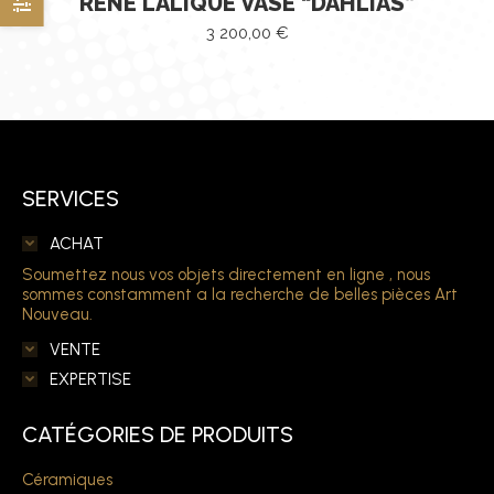
RENÉ LALIQUE VASE “DAHLIAS”
3 200,00
€
SERVICES
ACHAT
Soumettez nous vos objets directement en ligne , nous
sommes constamment a la recherche de belles pièces Art
Nouveau.
VENTE
EXPERTISE
CATÉGORIES DE PRODUITS
Céramiques