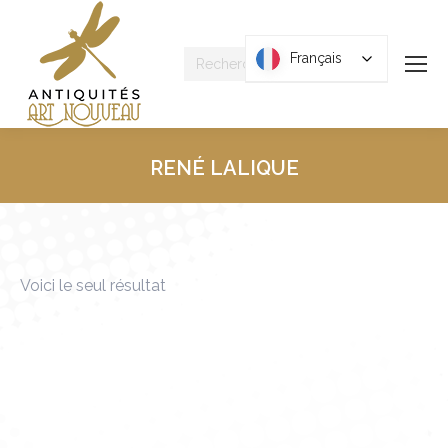
Recherche
Français
Français
:
RENÉ LALIQUE
Vous êtes ici :
Voici le seul résultat