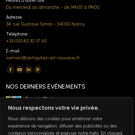
Heures d'ouverture :
Du mercredi au dimanche - de 14h00 à 19h00
Adresse
34, rue Gustave Simon - 54000 Nancy
Téléphone :
+33 (0)3 83 30 37 65
E-mail :
contact@antiquites-art-nouveau.fr
Trouvez nous sur :
La
La
La
La
page
page
page
page
NOS DERNIERS ÉVÉNEMENTS
Facebook
YouTube
LinkedIn
Pinterest
s'ouvre
s'ouvre
s'ouvre
s'ouvre
Foire de Chatou
dans
dans
dans
dans
6 mars 2026
Nous respectons votre vie privée.
une
une
une
une
Nous utilisons des cookies pour améliorer votre
nouvelle
nouvelle
nouvelle
nouvelle
expérience de navigation, diffuser des publicités ou des
fenêtre
fenêtre
fenêtre
fenêtre
contenus personnalisés et analyser notre trafic. En cliquant