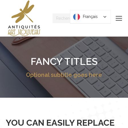
Recherche
Français
Français
:
FANCY TITLES
Optional subtitle goes here
YOU CAN EASILY REPLACE