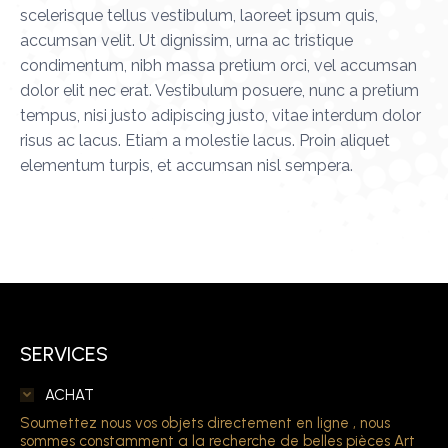
scelerisque tellus vestibulum, laoreet ipsum quis,
accumsan velit. Ut dignissim, urna ac tristique
condimentum, nibh massa pretium orci, vel accumsan
dolor elit nec erat. Vestibulum posuere, nunc a pretium
tempus, nisi justo adipiscing justo, vitae interdum dolor
risus ac lacus. Etiam a molestie lacus. Proin aliquet
elementum turpis, et accumsan nisl sempera.
SERVICES
ACHAT
Soumettez nous vos objets directement en ligne , nous
sommes constamment a la recherche de belles pièces Art