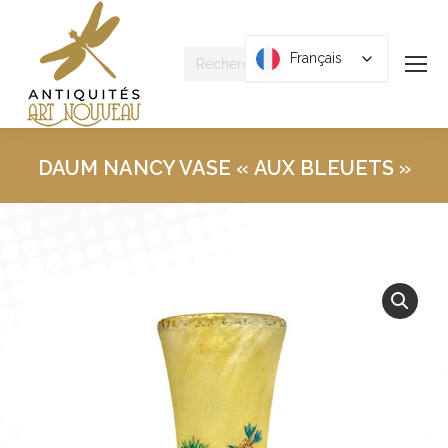
Recherche
Français
Français
:
DAUM NANCY VASE « AUX BLEUETS »
Vous êtes ici :