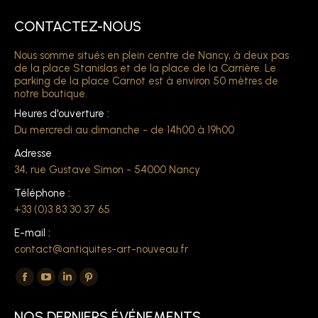
CONTACTEZ-NOUS
Nous somme situés en plein centre de Nancy, à deux pas
de la place Stanislas et de la place de la Carrière. Le
parking de la place Carnot est à environ 50 mètres de
notre boutique.
Heures d'ouverture :
Du mercredi au dimanche - de 14h00 à 19h00
Adresse
34, rue Gustave Simon - 54000 Nancy
Téléphone :
+33 (0)3 83 30 37 65
E-mail :
contact@antiquites-art-nouveau.fr
Trouvez nous sur :
La
La
La
La
page
page
page
page
NOS DERNIERS ÉVÉNEMENTS