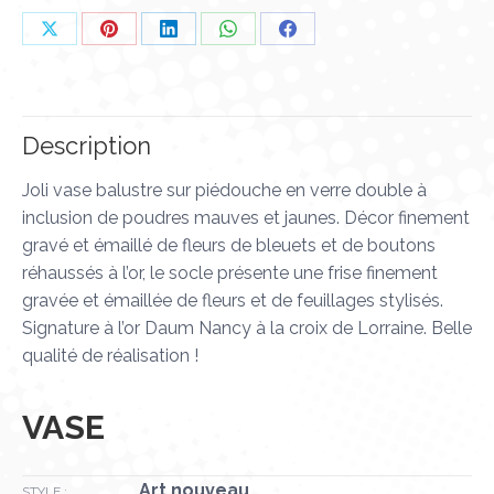
Partager
Partager
Partager
Partager
Partager
sur
sur
sur
sur
sur
X
Pinterest
LinkedIn
WhatsApp
Facebook
Description
Joli vase balustre sur piédouche en verre double à
inclusion de poudres mauves et jaunes. Décor finement
gravé et émaillé de fleurs de bleuets et de boutons
réhaussés à l’or, le socle présente une frise finement
gravée et émaillée de fleurs et de feuillages stylisés.
Signature à l’or Daum Nancy à la croix de Lorraine. Belle
qualité de réalisation !
VASE
Art nouveau
STYLE :