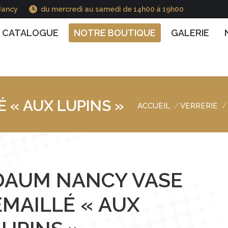
Nancy
du mercredi au samedi de 14h00 à 19h00
GUE
NOTRE BOUTIQUE
GALERIE
NOS INFO
CATALOGUE
NOTRE BOUTIQUE
GALERIE
 « AUX LUPINS »
ACCUEIL
VERRERIE
Vous êtes ici :
DAUM NANCY VASE
EMAILLÉ « AUX