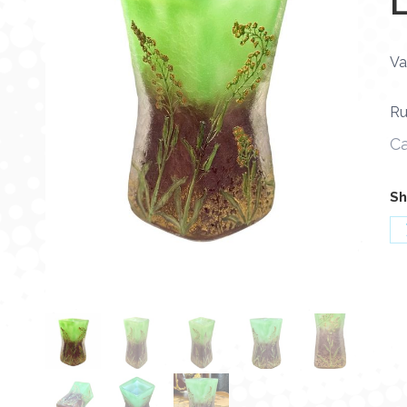
Va
Ru
Ca
Sh