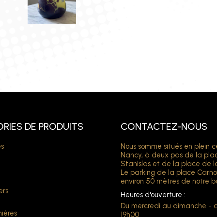
RIES DE PRODUITS
CONTACTEZ-NOUS
s
Nous somme situés en plein c
Nancy, à deux pas de la pla
Stanislas et de la place de l
Le parking de la place Carno
environ 50 mètres de notre b
ers
Heures d'ouverture :
Du mercredi au dimanche - 
ières
19h00