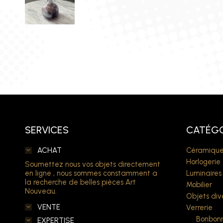
SERVICES
CATÉGO
ACHAT
Céramique
Horlogerie
Soumettez nous vos objets directement
en ligne , nous sommes constamment a
Luminaires
la recherche de belles pièces Art
Mobilier
Nouveau.
Objets div
VENTE
Verrerie
Bonbonn
EXPERTISE