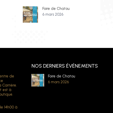
Foire de Chatou
6 mars 2026
NOS DERNIERS ÉVÉNEMENTS
entre de
Foire de Chatou
ce
6 mars 2026
a Carrière.
t est à
outique.
de 14h00 à