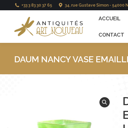
+33 3 83 30 37 65
34, rue Gustave Simon - 54000 
ACCUEIL
CATALO
ACCUEIL
CONTACT
DAUM NANCY VASE EMAILLÉ