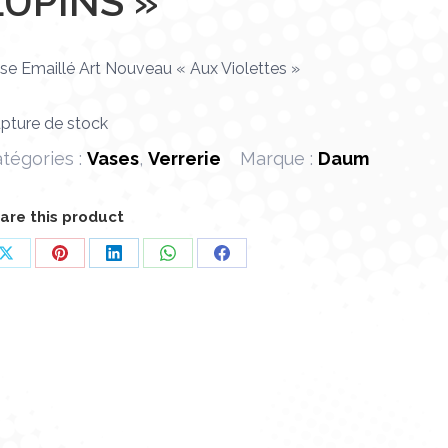
LUPINS »
se Emaillé Art Nouveau « Aux Violettes »
pture de stock
tégories :
Vases
,
Verrerie
Marque :
Daum
are this product
Partager
Partager
Partager
Partager
Partager
sur
sur
sur
sur
sur
X
Pinterest
LinkedIn
WhatsApp
Facebook