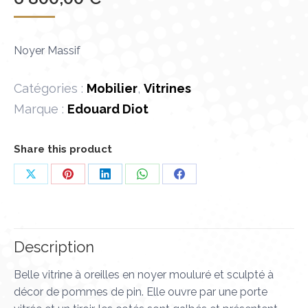
Noyer Massif
Catégories :
Mobilier
,
Vitrines
Marque :
Edouard Diot
Share this product
Partager
Partager
Partager
Partager
Partager
sur
sur
sur
sur
sur
X
Pinterest
LinkedIn
WhatsApp
Facebook
Description
Belle vitrine à oreilles en noyer mouluré et sculpté à
décor de pommes de pin. Elle ouvre par une porte