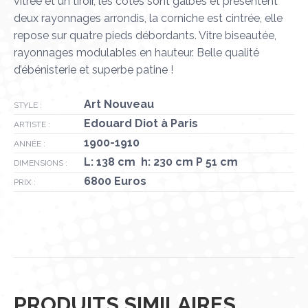
vitrée et un tiroir, les cotés sont galbés et présentent
deux rayonnages arrondis, la corniche est cintrée, elle
repose sur quatre pieds débordants. Vitre biseautée,
rayonnages modulables en hauteur. Belle qualité
d’ébénisterie et superbe patine !
Art Nouveau
STYLE :
Edouard Diot à Paris
ARTISTE :
1900-1910
ANNÉE :
L: 138 cm h: 230 cm P 51 cm
DIMENSIONS :
6800 Euros
PRIX :
PRODUITS SIMILAIRES