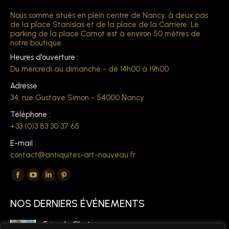
Nous somme situés en plein centre de Nancy, à deux pas
de la place Stanislas et de la place de la Carrière. Le
parking de la place Carnot est à environ 50 mètres de
notre boutique.
Heures d'ouverture :
Du mercredi au dimanche - de 14h00 à 19h00
Adresse
34, rue Gustave Simon - 54000 Nancy
Téléphone :
+33 (0)3 83 30 37 65
E-mail :
contact@antiquites-art-nouveau.fr
Trouvez nous sur :
La
La
La
La
page
page
page
page
NOS DERNIERS ÉVÉNEMENTS
Facebook
YouTube
LinkedIn
Pinterest
s'ouvre
s'ouvre
s'ouvre
s'ouvre
Foire de Chatou