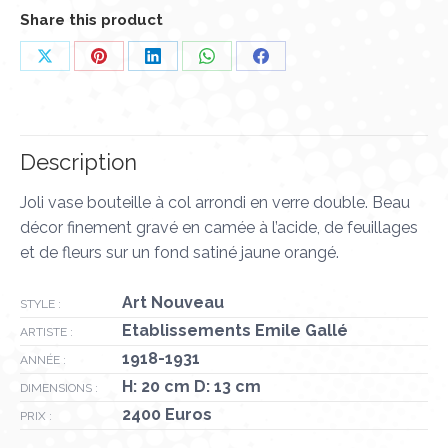
Share this product
Partager
Partager
Partager
Partager
Partager
sur
sur
sur
sur
sur
X
Pinterest
LinkedIn
WhatsApp
Facebook
Description
Joli vase bouteille à col arrondi en verre double. Beau
décor finement gravé en camée à l’acide, de feuillages
et de fleurs sur un fond satiné jaune orangé.
Art Nouveau
STYLE :
Etablissements Emile Gallé
ARTISTE :
1918-1931
ANNÉE :
H: 20 cm D: 13 cm
DIMENSIONS :
2400 Euros
PRIX :