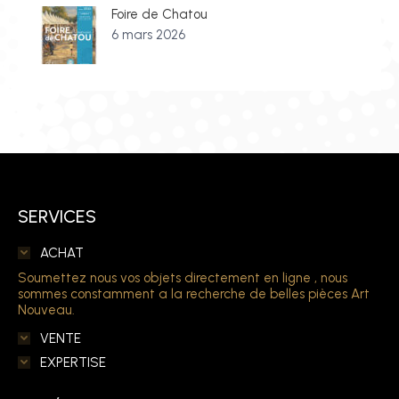
Foire de Chatou
6 mars 2026
SERVICES
ACHAT
Soumettez nous vos objets directement en ligne , nous
sommes constamment a la recherche de belles pièces Art
Nouveau.
VENTE
EXPERTISE