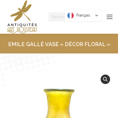
Recherche
Français
Français
:
EMILE GALLÉ VASE « DÉCOR FLORAL »
Vous êtes ici :