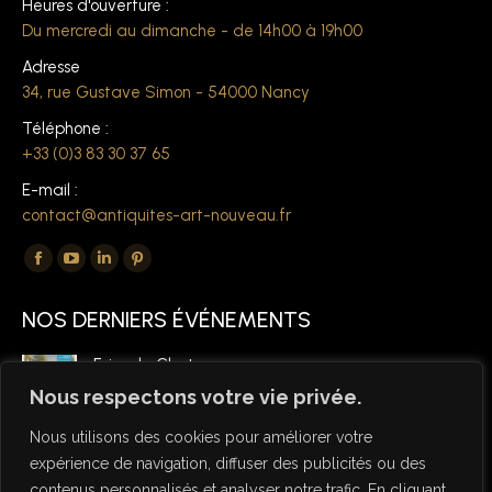
Heures d'ouverture :
Du mercredi au dimanche - de 14h00 à 19h00
Adresse
34, rue Gustave Simon - 54000 Nancy
Téléphone :
+33 (0)3 83 30 37 65
E-mail :
contact@antiquites-art-nouveau.fr
Trouvez nous sur :
La
La
La
La
page
page
page
page
NOS DERNIERS ÉVÉNEMENTS
Facebook
YouTube
LinkedIn
Pinterest
s'ouvre
s'ouvre
s'ouvre
s'ouvre
Foire de Chatou
dans
dans
dans
dans
6 mars 2026
Nous respectons votre vie privée.
une
une
une
une
Nous utilisons des cookies pour améliorer votre
nouvelle
nouvelle
nouvelle
nouvelle
expérience de navigation, diffuser des publicités ou des
fenêtre
fenêtre
fenêtre
fenêtre
contenus personnalisés et analyser notre trafic. En cliquant