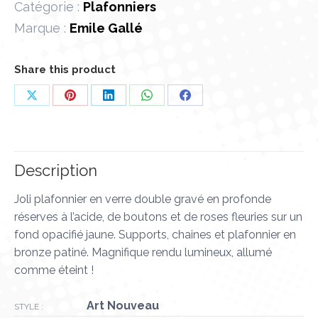
Catégorie :
Plafonniers
Marque :
Emile Gallé
Share this product
Partager
Partager
Partager
Partager
Partager
sur
sur
sur
sur
sur
X
Pinterest
LinkedIn
WhatsApp
Facebook
Description
Joli plafonnier en verre double gravé en profonde
réserves à l’acide, de boutons et de roses fleuries sur un
fond opacifié jaune. Supports, chaines et plafonnier en
bronze patiné. Magnifique rendu lumineux, allumé
comme éteint !
Art Nouveau
STYLE :