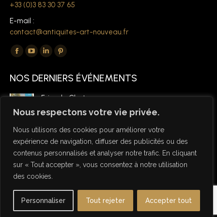
+33 (0)3 83 30 37 65
E-mail :
contact@antiquites-art-nouveau.fr
Trouvez nous sur :
La
La
La
La
page
page
page
page
NOS DERNIERS ÉVÉNEMENTS
Facebook
YouTube
LinkedIn
Pinterest
s'ouvre
s'ouvre
s'ouvre
s'ouvre
Foire de Chatou
dans
dans
dans
dans
6 mars 2026
Nous respectons votre vie privée.
une
une
une
une
Nous utilisons des cookies pour améliorer votre
nouvelle
nouvelle
nouvelle
nouvelle
expérience de navigation, diffuser des publicités ou des
fenêtre
fenêtre
fenêtre
fenêtre
contenus personnalisés et analyser notre trafic. En cliquant
sur « Tout accepter », vous consentez à notre utilisation
des cookies.
© Copyright Antiquités Art Nouveau 2026 - Designed by NSW
Personnaliser
Tout rejeter
Accepter tout
Studio
Useful links