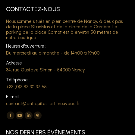
CONTACTEZ-NOUS
Nous somme situés en plein centre de Nancy, à deux pas
de la place Stanislas et de la place de la Carrière. Le
parking de la place Carnot est à environ 50 mètres de
notre boutique.
Heures d'ouverture :
Du mercredi au dimanche - de 14h00 à 19h00
Adresse
34, rue Gustave Simon - 54000 Nancy
Téléphone :
+33 (0)3 83 30 37 65
E-mail :
contact@antiquites-art-nouveau.fr
Trouvez nous sur :
La
La
La
La
page
page
page
page
NOS DERNIERS ÉVÉNEMENTS
Facebook
YouTube
LinkedIn
Pinterest