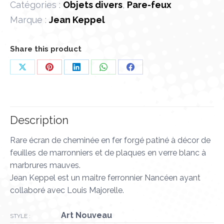
Catégories :
Objets divers
,
Pare-feux
Marque :
Jean Keppel
Share this product
Partager
Partager
Partager
Partager
Partager
sur
sur
sur
sur
sur
X
Pinterest
LinkedIn
WhatsApp
Facebook
Description
Rare écran de cheminée en fer forgé patiné à décor de
feuilles de marronniers et de plaques en verre blanc à
marbrures mauves.
Jean Keppel est un maitre ferronnier Nancéen ayant
collaboré avec Louis Majorelle.
Art Nouveau
STYLE :