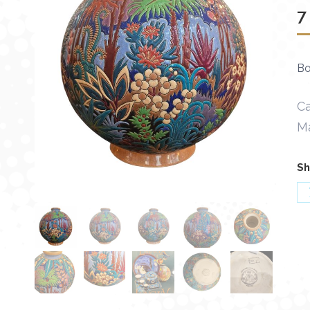
7
Bo
Ca
M
Sh