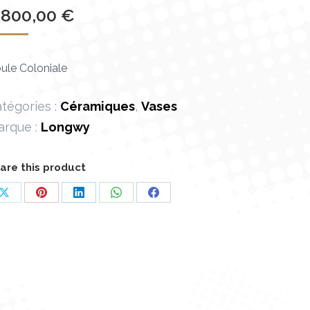
 800,00
€
ule Coloniale
tégories :
Céramiques
,
Vases
arque :
Longwy
are this product
Partager
Partager
Partager
Partager
Partager
sur
sur
sur
sur
sur
X
Pinterest
LinkedIn
WhatsApp
Facebook