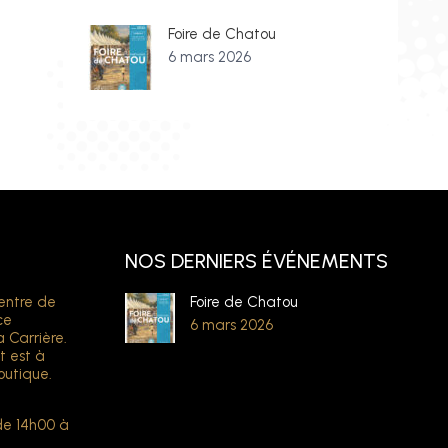
Foire de Chatou
6 mars 2026
NOS DERNIERS ÉVÉNEMENTS
entre de
Foire de Chatou
ce
6 mars 2026
a Carrière.
t est à
outique.
de 14h00 à