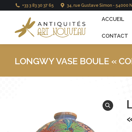
+33 3 83 30 37 65
34, rue Gustave Simon - 54000 
ACCUEIL
CATALO
ACCUEIL
CONTACT
LONGWY VASE BOULE « CO