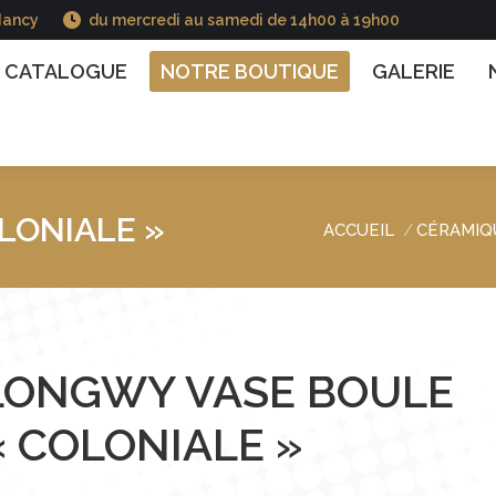
Nancy
du mercredi au samedi de 14h00 à 19h00
GUE
NOTRE BOUTIQUE
GALERIE
NOS INFO
CATALOGUE
NOTRE BOUTIQUE
GALERIE
LONIALE »
ACCUEIL
CÉRAMIQ
Vous êtes ici :
LONGWY VASE BOULE
« COLONIALE »