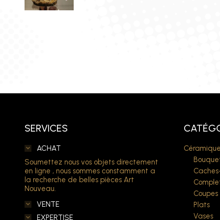
SERVICES
CATÉGO
ACHAT
Céramique
Bouquet
Soumettez nous vos objets directement
en ligne , nous sommes constamment a
Caches
la recherche de belles pièces Art
Comple
Nouveau.
Coupes
VENTE
Plats
Vases
EXPERTISE