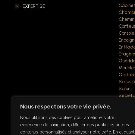
Cabine
EXPERTISE
Chambr
Chemin
Coiffeu
Console
Encoign
Enfilad
Etagère
Guérido
Meubles
Oratoir
Salles 
Salons
Secréta
Sellette
Nous respectons votre vie privée.
Tables à
Vestiair
Nous utilisons des cookies pour améliorer votre
Vitrines
expérience de navigation, diffuser des publicités ou des
Objets div
contenus personnalisés et analyser notre trafic. En cliquant