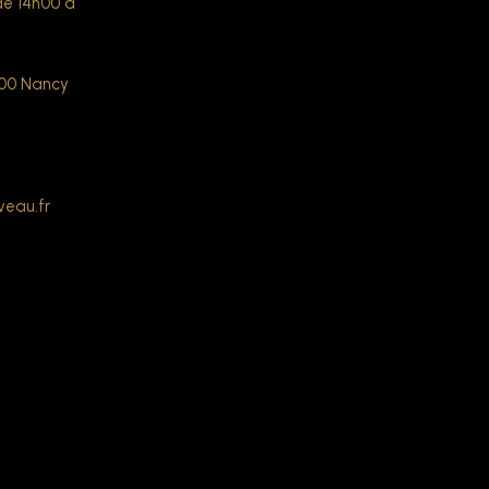
de 14h00 à
000 Nancy
veau.fr