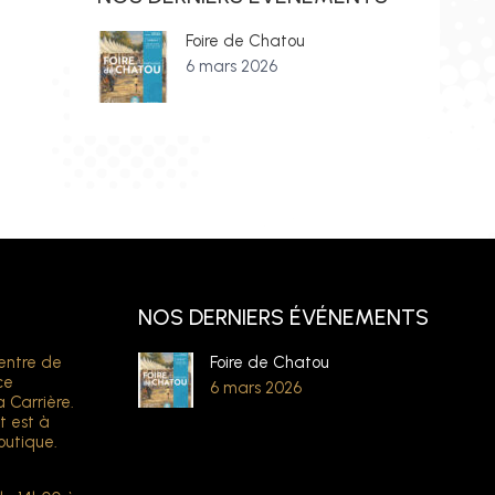
Foire de Chatou
6 mars 2026
NOS DERNIERS ÉVÉNEMENTS
entre de
Foire de Chatou
ce
6 mars 2026
a Carrière.
t est à
outique.