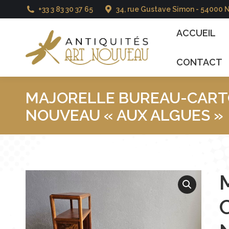
+33 3 83 30 37 65
34, rue Gustave Simon - 54000 
ACCUEIL
CATALO
ACCUEIL
CONTACT
MAJORELLE BUREAU-CART
NOUVEAU « AUX ALGUES »