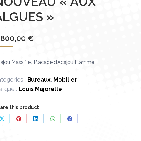
NOUVEAU « AUX
ALGUES »
 800,00
€
ajou Massif et Placage d’Acajou Flammé
tégories :
Bureaux
,
Mobilier
arque :
Louis Majorelle
are this product
Partager
Partager
Partager
Partager
Partager
sur
sur
sur
sur
sur