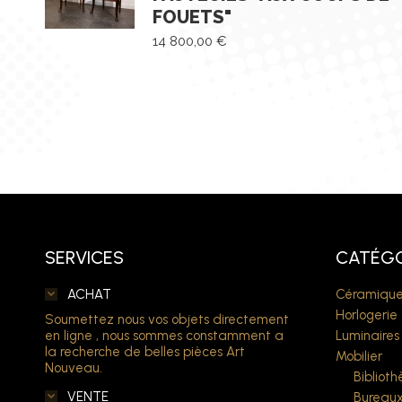
FOUETS"
14 800,00
€
SERVICES
CATÉGO
ACHAT
Céramique
Horlogerie
Soumettez nous vos objets directement
en ligne , nous sommes constamment a
Luminaires
la recherche de belles pièces Art
Mobilier
Nouveau.
Bibliot
VENTE
Bureau