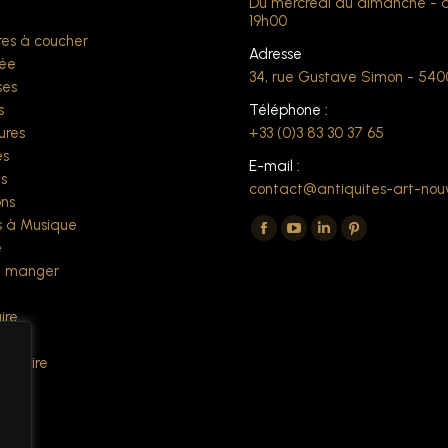
Du mercredi au dimanche - 
t
19h00
es à coucher
Adresse
ée
34, rue Gustave Simon - 54
ses
s
Téléphone :
ures
+33 (0)3 83 30 37 65
es
E-mail :
s
contact@antiquites-art-nou
ns
Trouvez nous sur :
 à Musique
La
La
La
La
e
page
page
page
page
à manger
Facebook
YouTube
LinkedIn
Pinterest
ire
s'ouvre
s'ouvre
s'ouvre
s'ouvre
s
dans
dans
dans
dans
 écrire
une
une
une
une
es
nouvelle
nouvelle
nouvelle
nouvelle
fenêtre
fenêtre
fenêtre
fenêtre
ers