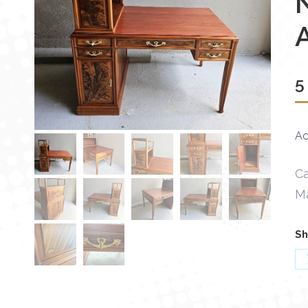
5
Ac
Ca
M
Sh