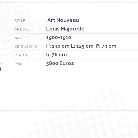
X
Pinterest
LinkedIn
WhatsApp
Facebook
Art Nouveau
STYLE :
Louis Majorelle
ARTISTE :
1900-1910
ANNÉE :
H: 130 cm L: 125 cm P: 73 cm
DIMENSIONS :
h: 76 cm
PLATEAU :
et
5800 Euros
PRIX :
t