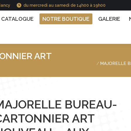
Nancy
du mercredi au samedi de 14h00 à 19h00
GUE
NOTRE BOUTIQUE
GALERIE
NOS INFO
CATALOGUE
NOTRE BOUTIQUE
GALERIE
ONNIER ART
Vous êtes ici :
MAJORELLE B
MAJORELLE BUREAU-
CARTONNIER ART