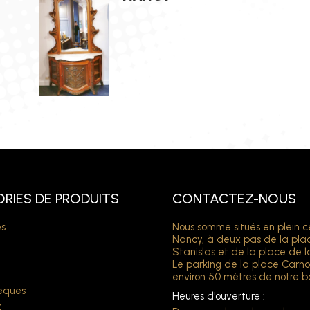
RIES DE PRODUITS
CONTACTEZ-NOUS
s
Nous somme situés en plein c
Nancy, à deux pas de la pla
Stanislas et de la place de l
Le parking de la place Carno
environ 50 mètres de notre b
hèques
Heures d'ouverture :
x