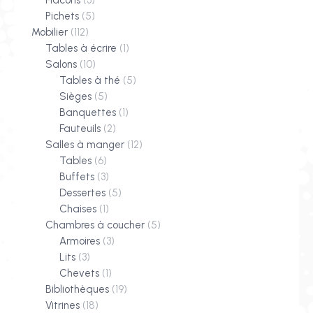
Flacons
(3)
Pichets
(5)
Mobilier
(112)
Tables à écrire
(1)
Salons
(10)
Tables à thé
(5)
Sièges
(5)
Banquettes
(1)
Fauteuils
(2)
Salles à manger
(12)
Tables
(6)
Buffets
(3)
Dessertes
(5)
Chaises
(1)
Chambres à coucher
(5)
Armoires
(3)
Lits
(3)
Chevets
(1)
Bibliothèques
(19)
Vitrines
(18)