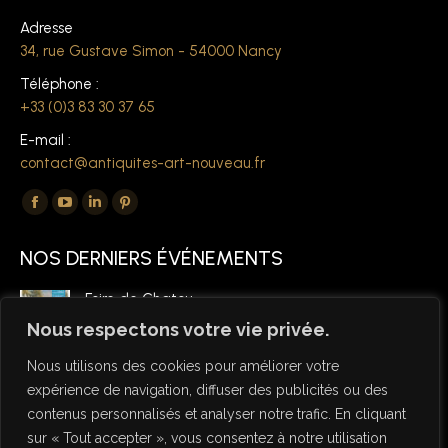
Adresse
34, rue Gustave Simon - 54000 Nancy
Téléphone :
+33 (0)3 83 30 37 65
E-mail :
contact@antiquites-art-nouveau.fr
Trouvez nous sur :
La
La
La
La
page
page
page
page
NOS DERNIERS ÉVÉNEMENTS
Facebook
YouTube
LinkedIn
Pinterest
s'ouvre
s'ouvre
s'ouvre
s'ouvre
Foire de Chatou
dans
dans
dans
dans
6 mars 2026
Nous respectons votre vie privée.
une
une
une
une
Nous utilisons des cookies pour améliorer votre
nouvelle
nouvelle
nouvelle
nouvelle
expérience de navigation, diffuser des publicités ou des
fenêtre
fenêtre
fenêtre
fenêtre
contenus personnalisés et analyser notre trafic. En cliquant
sur « Tout accepter », vous consentez à notre utilisation