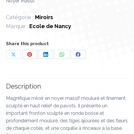
Noyer Massif
Catégorie :
Miroirs
Marque :
Ecole de Nancy
Share this product
Partager
Partager
Partager
Partager
Partager
sur
sur
sur
sur
sur
X
Pinterest
LinkedIn
WhatsApp
Facebook
Description
Magnifique miroir en noyer massif mouluré et finement
sculpté en haut relief de pavots. Il présente un
important fronton sculpté en ronde bosse et
profondément mouluré, des tiges ajourées et des fleurs
de chaque cotés, et une coquille à rinceaux à la base.