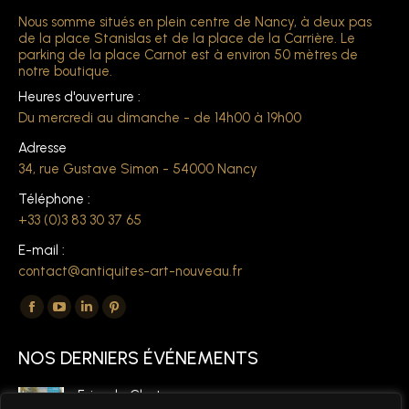
Nous somme situés en plein centre de Nancy, à deux pas
de la place Stanislas et de la place de la Carrière. Le
parking de la place Carnot est à environ 50 mètres de
notre boutique.
Heures d'ouverture :
Du mercredi au dimanche - de 14h00 à 19h00
Adresse
34, rue Gustave Simon - 54000 Nancy
Téléphone :
+33 (0)3 83 30 37 65
E-mail :
contact@antiquites-art-nouveau.fr
Trouvez nous sur :
La
La
La
La
page
page
page
page
NOS DERNIERS ÉVÉNEMENTS
Facebook
YouTube
LinkedIn
Pinterest
s'ouvre
s'ouvre
s'ouvre
s'ouvre
Foire de Chatou