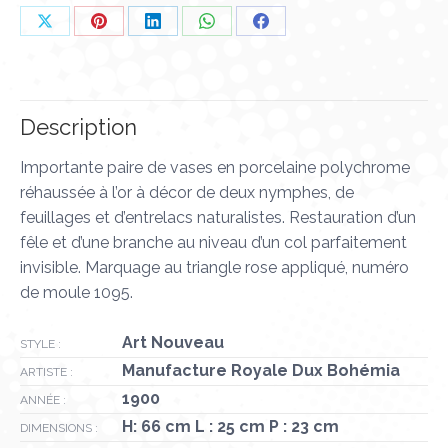
Partager
Partager
Partager
Partager
Partager
sur
sur
sur
sur
sur
X
Pinterest
LinkedIn
WhatsApp
Facebook
Description
Importante paire de vases en porcelaine polychrome
réhaussée à l’or à décor de deux nymphes, de
feuillages et d’entrelacs naturalistes. Restauration d’un
fêle et d’une branche au niveau d’un col parfaitement
invisible. Marquage au triangle rose appliqué, numéro
de moule 1095.
Art Nouveau
STYLE :
Manufacture Royale Dux Bohémia
ARTISTE :
1900
ANNÉE :
H: 66 cm L : 25 cm P : 23 cm
DIMENSIONS :