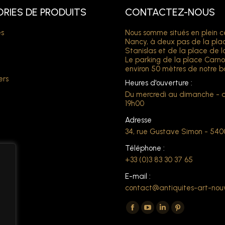
RIES DE PRODUITS
CONTACTEZ-NOUS
s
Nous somme situés en plein c
Nancy, à deux pas de la pla
Stanislas et de la place de l
Le parking de la place Carno
environ 50 mètres de notre b
ers
Heures d'ouverture :
Du mercredi au dimanche - 
19h00
Adresse
34, rue Gustave Simon - 54
Téléphone :
+33 (0)3 83 30 37 65
E-mail :
contact@antiquites-art-nou
Trouvez nous sur :
La
La
La
La