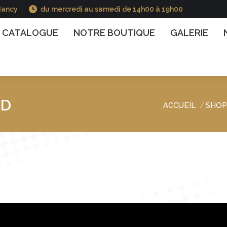
Nancy
du mercredi au samedi de 14h00 à 19h00
GUE
NOTRE BOUTIQUE
GALERIE
NOS INFO
CATALOGUE
NOTRE BOUTIQUE
GALERIE
ID
ACCUEIL
SHOP
Vous êtes ici :