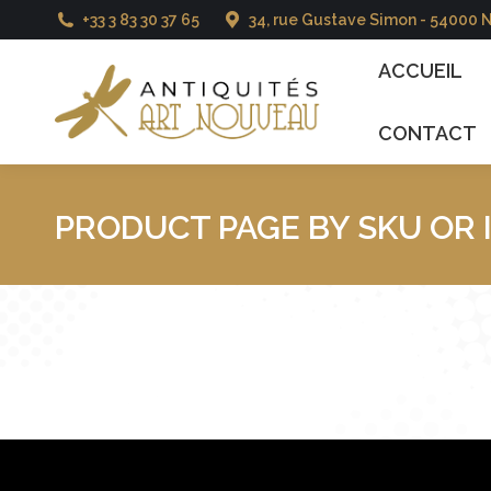
+33 3 83 30 37 65
34, rue Gustave Simon - 54000 
ACCUEIL
CATALO
ACCUEIL
CONTACT
PRODUCT PAGE BY SKU OR 