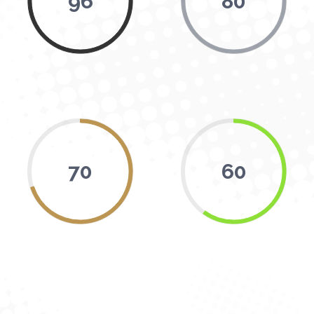
96
80
70
60