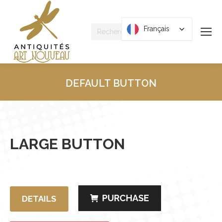
Recherche
Français
Français
:
DEFAULT BUTTON
Vous êtes ici :
LARGE BUTTON
PURCHASE
DETAILS