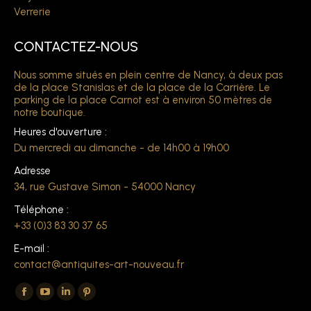
Verrerie
CONTACTEZ-NOUS
Nous somme situés en plein centre de Nancy, à deux pas
de la place Stanislas et de la place de la Carrière. Le
parking de la place Carnot est à environ 50 mètres de
notre boutique.
Heures d'ouverture :
Du mercredi au dimanche - de 14h00 à 19h00
Adresse
34, rue Gustave Simon - 54000 Nancy
Téléphone :
+33 (0)3 83 30 37 65
E-mail :
contact@antiquites-art-nouveau.fr
Trouvez nous sur :
La
La
La
La