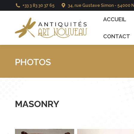
+33 3 83 30 37 65
34, rue Gustave Simon - 54000 
ACCUEIL
CATALO
ACCUEIL
CONTACT
PHOTOS
MASONRY