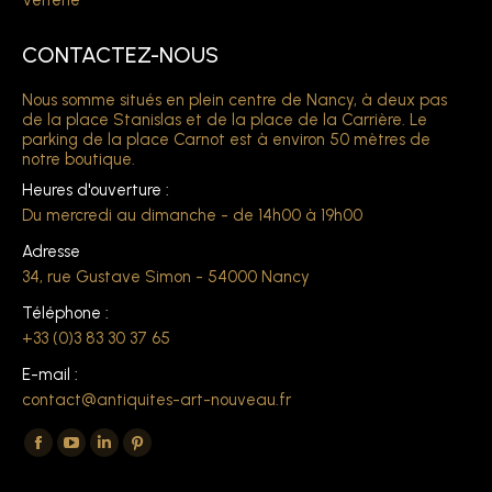
Verrerie
CONTACTEZ-NOUS
Nous somme situés en plein centre de Nancy, à deux pas
de la place Stanislas et de la place de la Carrière. Le
parking de la place Carnot est à environ 50 mètres de
notre boutique.
Heures d'ouverture :
Du mercredi au dimanche - de 14h00 à 19h00
Adresse
34, rue Gustave Simon - 54000 Nancy
Téléphone :
+33 (0)3 83 30 37 65
E-mail :
contact@antiquites-art-nouveau.fr
Trouvez nous sur :
La
La
La
La
page
page
page
page