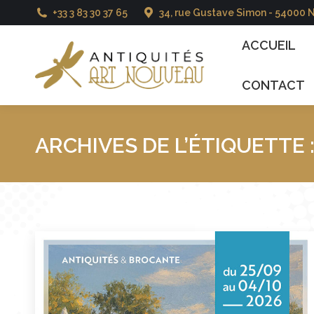
+33 3 83 30 37 65
34, rue Gustave Simon - 54000 
ACCUEIL
CATALO
ACCUEIL
CONTACT
ARCHIVES DE L’ÉTIQUETTE 