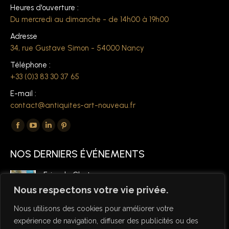
Heures d'ouverture :
Du mercredi au dimanche - de 14h00 à 19h00
Adresse
34, rue Gustave Simon - 54000 Nancy
Téléphone :
+33 (0)3 83 30 37 65
E-mail :
contact@antiquites-art-nouveau.fr
Trouvez nous sur :
La
La
La
La
page
page
page
page
NOS DERNIERS ÉVÉNEMENTS
Facebook
YouTube
LinkedIn
Pinterest
s'ouvre
s'ouvre
s'ouvre
s'ouvre
Foire de Chatou
dans
dans
dans
dans
6 mars 2026
Nous respectons votre vie privée.
une
une
une
une
Nous utilisons des cookies pour améliorer votre
nouvelle
nouvelle
nouvelle
nouvelle
expérience de navigation, diffuser des publicités ou des
fenêtre
fenêtre
fenêtre
fenêtre