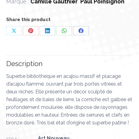
Marque :
Camille Gauthier
,
Paul Poinsignon
Share this product
Partager
Partager
Partager
Partager
Partager
sur
sur
sur
sur
sur
X
Pinterest
LinkedIn
WhatsApp
Facebook
Description
Superbe bibliothèque en acajou massif et placage
d’acajou flammé, ouvrant par trois portes vitrées et
deux niches. Elle présente un décor sculpté de
feuillages et de baies de lierre, la corniche est galbée et
profondément moulurée, elle dispose de rayonnages
modulables en hauteur. Entrées de serrures et clefs en
bronze doré. Très bel état d’origine et superbe patine !
Art Nouveau
STYLE :