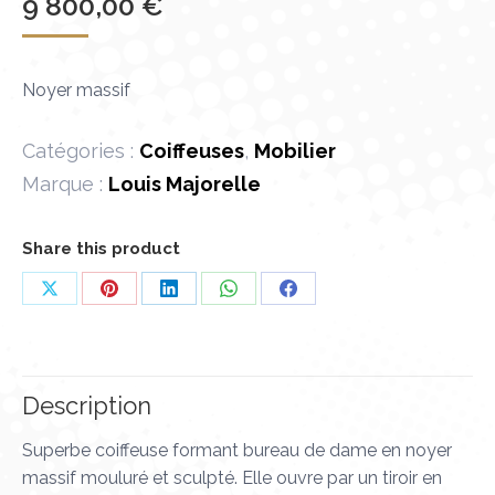
9 800,00
€
Noyer massif
Catégories :
Coiffeuses
,
Mobilier
Marque :
Louis Majorelle
Share this product
Partager
Partager
Partager
Partager
Partager
sur
sur
sur
sur
sur
X
Pinterest
LinkedIn
WhatsApp
Facebook
Description
Superbe coiffeuse formant bureau de dame en noyer
massif mouluré et sculpté. Elle ouvre par un tiroir en