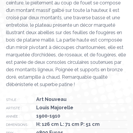
ceinture, le piétement au coup de fouet se compose
d’un montant massif galbé sur toute la hauteur, il est
croisé par deux montants, une traverse basse et une
entretoise, le plateau présente un décor marqueté
illustrant deux abeilles sur des feuilles de fougères en
bois de platane maillé. La partie haute est composée
d’un miroir pivotant à découpes chantournées, elle est
marquetée d’orchidées, de roseaux, et de fougères, elle
est parée de deux consoles circulaires soutenues par
des montants ligneux. Poignée et supports en bronze
doré, estampille à chaud. Remarquable qualité
d’ébénisterie et superbe patine !
Art Nouveau
STYLE :
Louis Majorelle
ARTISTE :
1900-1910
ANNÉE :
H: 126 cm L: 71 cm P: 51 cm
DIMENSIONS :
9800 Euros
PRIX :