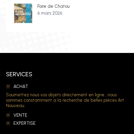
Foire de Chatou
6 mars 2026
SERVICES
ACHAT
Soumettez nous vos objets directement en ligne , nous
sommes constamment a la recherche de belles pièces Art
Nouveau.
VENTE
EXPERTISE