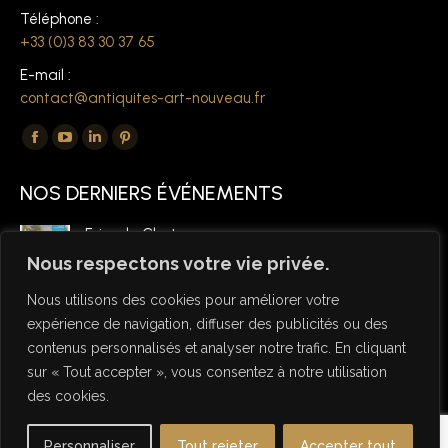
Téléphone :
+33 (0)3 83 30 37 65
E-mail :
contact@antiquites-art-nouveau.fr
Trouvez nous sur :
La
La
La
La
page
page
page
page
NOS DERNIERS ÉVÉNEMENTS
Facebook
YouTube
LinkedIn
Pinterest
s'ouvre
s'ouvre
s'ouvre
s'ouvre
Foire de Chatou
dans
dans
dans
dans
6 mars 2026
Nous respectons votre vie privée.
une
une
une
une
Nous utilisons des cookies pour améliorer votre
nouvelle
nouvelle
nouvelle
nouvelle
expérience de navigation, diffuser des publicités ou des
fenêtre
fenêtre
fenêtre
fenêtre
contenus personnalisés et analyser notre trafic. En cliquant
sur « Tout accepter », vous consentez à notre utilisation
des cookies.
© Copyright Antiquités Art Nouveau 2026 - Designed by NSW
Personnaliser
Tout rejeter
Accepter tout