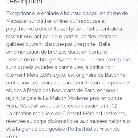
Description
Exceptionnelle enfilade à hauteur d’appui en ébène de
Macassar sur bâti en chêne, cuir repoussé et
polychrome à décor floral stylisé . Partie centrale à
ressaut ouvrant par deux portes, parties latérales
galbées ouvrant chacune par une porte . Belle
ornementation de bronzes dorés en ceinture.
Dessus de marbre gris Sainte Anne . Le meuble repose
sur six pieds ovoïdes a cannelures, à patine noir.
Clément Mère (1861-1940) est originaire de Bayonne
ou il a suivi les cours de Jean-Léon Gérome . Après des
études à l’école des beaux arts de Paris, en 1900 il
rejoint la galerie La Maison Moderne, puis rencontre
Franz Waldraff avec qui il crée son atelier en 1902.
La création mobilière de Clément Mère est restreinte,
réservée au corps diplomatique, aux musées nationaux
et à la grande bourgeoisie (Rothschild et Frisch de
Fels).