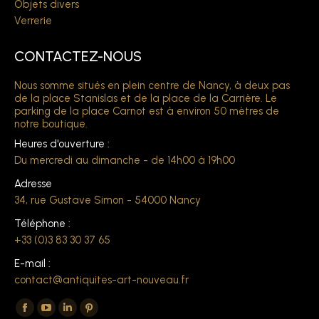
Objets divers
Verrerie
CONTACTEZ-NOUS
Nous somme situés en plein centre de Nancy, à deux pas
de la place Stanislas et de la place de la Carrière. Le
parking de la place Carnot est à environ 50 mètres de
notre boutique.
Heures d'ouverture :
Du mercredi au dimanche - de 14h00 à 19h00
Adresse
34, rue Gustave Simon - 54000 Nancy
Téléphone :
+33 (0)3 83 30 37 65
E-mail :
contact@antiquites-art-nouveau.fr
Trouvez nous sur :
La
La
La
La