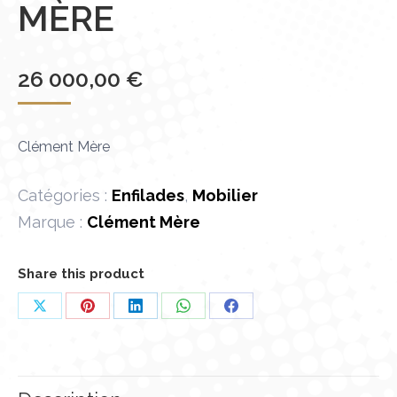
MÈRE
26 000,00
€
Clément Mère
Catégories :
Enfilades
,
Mobilier
Marque :
Clément Mère
Share this product
Partager
Partager
Partager
Partager
Partager
sur
sur
sur
sur
sur
X
Pinterest
LinkedIn
WhatsApp
Facebook