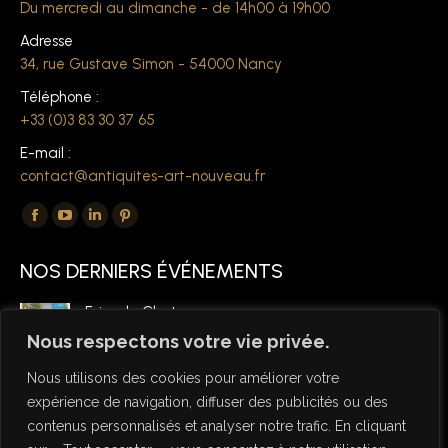
Du mercredi au dimanche - de 14h00 à 19h00
Adresse
34, rue Gustave Simon - 54000 Nancy
Téléphone :
+33 (0)3 83 30 37 65
E-mail :
contact@antiquites-art-nouveau.fr
Trouvez nous sur :
La
La
La
La
page
page
page
page
NOS DERNIERS ÉVÉNEMENTS
Facebook
YouTube
LinkedIn
Pinterest
s'ouvre
s'ouvre
s'ouvre
s'ouvre
Foire de Chatou
dans
dans
dans
dans
6 mars 2026
Nous respectons votre vie privée.
une
une
une
une
Nous utilisons des cookies pour améliorer votre
nouvelle
nouvelle
nouvelle
nouvelle
expérience de navigation, diffuser des publicités ou des
fenêtre
fenêtre
fenêtre
fenêtre
contenus personnalisés et analyser notre trafic. En cliquant