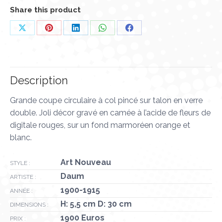
Share this product
Partager
Partager
Partager
Partager
Partager
sur
sur
sur
sur
sur
X
Pinterest
LinkedIn
WhatsApp
Facebook
Description
Grande coupe circulaire à col pincé sur talon en verre
double. Joli décor gravé en camée à l’acide de fleurs de
digitale rouges, sur un fond marmoréen orange et
blanc.
Art Nouveau
STYLE :
Daum
ARTISTE :
1900-1915
ANNÉE :
H: 5,5 cm D: 30 cm
DIMENSIONS :
1900 Euros
PRIX :