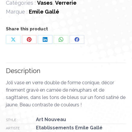
Catégories :
Vases
,
Verrerie
Marque :
Emile Gallé
Share this product
Partager
Partager
Partager
Partager
Partager
sur
sur
sur
sur
sur
X
Pinterest
LinkedIn
WhatsApp
Facebook
Description
Joli vase en verre double de forme conique, décor
finement gravé en camée de nénuphars et de
sagittaires, dans les tons de bleus sur un fond satiné de
jaune. Beau contraste de couleurs !
Art Nouveau
STYLE :
Etablissements Emile Gallé
ARTISTE :