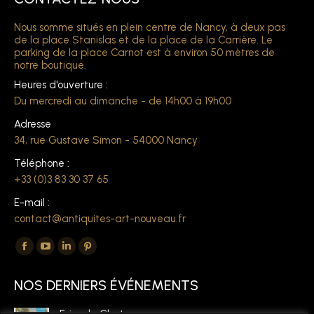
Nous somme situés en plein centre de Nancy, à deux pas
de la place Stanislas et de la place de la Carrière. Le
parking de la place Carnot est à environ 50 mètres de
notre boutique.
Heures d'ouverture :
Du mercredi au dimanche - de 14h00 à 19h00
Adresse
34, rue Gustave Simon - 54000 Nancy
Téléphone :
+33 (0)3 83 30 37 65
E-mail :
contact@antiquites-art-nouveau.fr
Trouvez nous sur :
La
La
La
La
page
page
page
page
NOS DERNIERS ÉVÉNEMENTS
Facebook
YouTube
LinkedIn
Pinterest
s'ouvre
s'ouvre
s'ouvre
s'ouvre