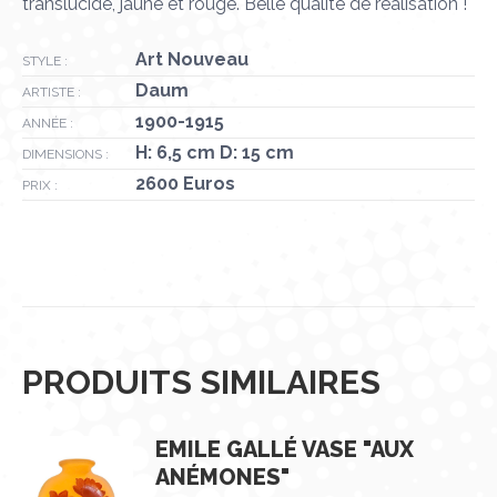
translucide, jaune et rouge. Belle qualité de réalisation !
Art Nouveau
STYLE :
Daum
ARTISTE :
1900-1915
ANNÉE :
H: 6,5 cm D: 15 cm
DIMENSIONS :
2600 Euros
PRIX :
PRODUITS SIMILAIRES
EMILE GALLÉ VASE "AUX
ANÉMONES"