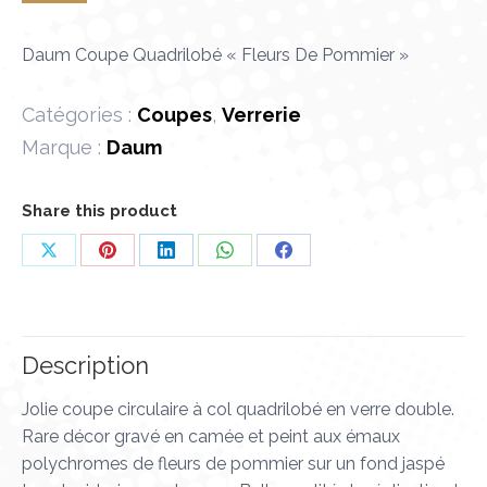
Daum Coupe Quadrilobé « Fleurs De Pommier »
Catégories :
Coupes
,
Verrerie
Marque :
Daum
Share this product
Partager
Partager
Partager
Partager
Partager
sur
sur
sur
sur
sur
X
Pinterest
LinkedIn
WhatsApp
Facebook
Description
Jolie coupe circulaire à col quadrilobé en verre double.
Rare décor gravé en camée et peint aux émaux
polychromes de fleurs de pommier sur un fond jaspé