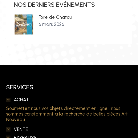
NOS DERNIERS ÉVÉNEMENTS
Foire de Chatou
6 mars 2026
SERVICES
ACHAT
Soumettez nous vos objets directement en ligne , nous
sommes constamment a la recherche de belles pièces Art
Nouveau.
VENTE
EXPERTISE