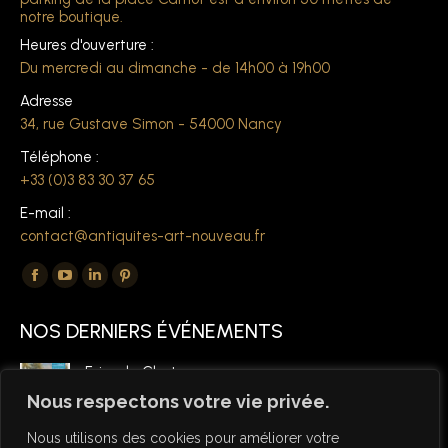
notre boutique.
Heures d'ouverture :
Du mercredi au dimanche - de 14h00 à 19h00
Adresse
34, rue Gustave Simon - 54000 Nancy
Téléphone :
+33 (0)3 83 30 37 65
E-mail :
contact@antiquites-art-nouveau.fr
Trouvez nous sur :
La
La
La
La
page
page
page
page
NOS DERNIERS ÉVÉNEMENTS
Facebook
YouTube
LinkedIn
Pinterest
s'ouvre
s'ouvre
s'ouvre
s'ouvre
Foire de Chatou
dans
dans
dans
dans
6 mars 2026
Nous respectons votre vie privée.
une
une
une
une
Nous utilisons des cookies pour améliorer votre
nouvelle
nouvelle
nouvelle
nouvelle