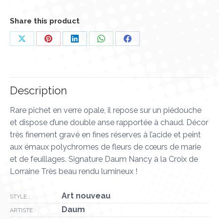
Share this product
Partager
Partager
Partager
Partager
Partager
sur
sur
sur
sur
sur
X
Pinterest
LinkedIn
WhatsApp
Facebook
Description
Rare pichet en verre opale, il repose sur un piédouche
et dispose d’une double anse rapportée à chaud. Décor
très finement gravé en fines réserves à l’acide et peint
aux émaux polychromes de fleurs de cœurs de marie
et de feuillages. Signature Daum Nancy à la Croix de
Lorraine Très beau rendu lumineux !
Art nouveau
STYLE :
Daum
ARTISTE :