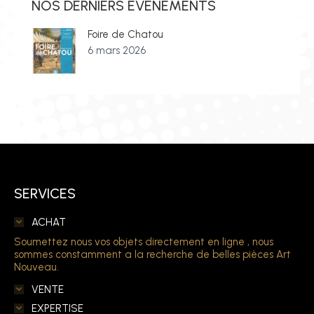
NOS DERNIERS ÉVÉNEMENTS
Foire de Chatou
6 mars 2026
SERVICES
ACHAT
Soumettez nous vos objets directement en ligne , nous
sommes constamment a la recherche de belles pièces Art
Nouveau.
VENTE
EXPERTISE