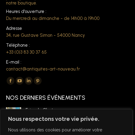
notre boutique.
Heures d'ouverture :
Du mercredi au dimanche - de 14h00 à 19h00
Adresse
34, rue Gustave Simon - 54000 Nancy
Téléphone :
+33 (0)3 83 30 37 65
E-mail :
contact@antiquites-art-nouveau.fr
Trouvez nous sur :
La
La
La
La
page
page
page
page
NOS DERNIERS ÉVÉNEMENTS
Facebook
YouTube
LinkedIn
Pinterest
s'ouvre
s'ouvre
s'ouvre
s'ouvre
Foire de Chatou
dans
dans
dans
dans
6 mars 2026
Nous respectons votre vie privée.
une
une
une
une
Nous utilisons des cookies pour améliorer votre
nouvelle
nouvelle
nouvelle
nouvelle