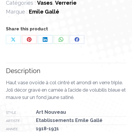
Catégories :
Vases
,
Verrerie
Marque :
Emile Gallé
Share this product
Partager
Partager
Partager
Partager
Partager
sur
sur
sur
sur
sur
X
Pinterest
LinkedIn
WhatsApp
Facebook
Description
Haut vase ovoïde à col cintré et arrondi en verre triple.
Joli décor gravé en camée à l’acide de volubilis bleue et
mauve sur un fond jaune satiné.
Art Nouveau
STYLE :
Etablissements Emile Gallé
ARTISTE :
1918-1931
ANNÉE :