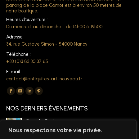
parking de la place Carnot est à environ 50 mètres de
notre boutique.
Heures d'ouverture :
Du mercredi au dimanche - de 14h00 à 19h00
Adresse
34, rue Gustave Simon - 54000 Nancy
Téléphone :
+33 (0)3 83 30 37 65
E-mail :
contact@antiquites-art-nouveau.fr
Trouvez nous sur :
La
La
La
La
page
page
page
page
NOS DERNIERS ÉVÉNEMENTS
Facebook
YouTube
LinkedIn
Pinterest
s'ouvre
s'ouvre
s'ouvre
s'ouvre
Foire de Chatou
dans
dans
dans
dans
6 mars 2026
Nous respectons votre vie privée.
une
une
une
une