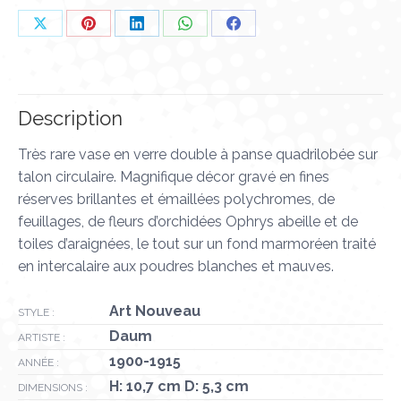
Partager
Partager
Partager
Partager
Partager
sur
sur
sur
sur
sur
X
Pinterest
LinkedIn
WhatsApp
Facebook
Description
Très rare vase en verre double à panse quadrilobée sur
talon circulaire. Magnifique décor gravé en fines
réserves brillantes et émaillées polychromes, de
feuillages, de fleurs d’orchidées Ophrys abeille et de
toiles d’araignées, le tout sur un fond marmoréen traité
en intercalaire aux poudres blanches et mauves.
Art Nouveau
STYLE :
Daum
ARTISTE :
1900-1915
ANNÉE :
H: 10,7 cm D: 5,3 cm
DIMENSIONS :