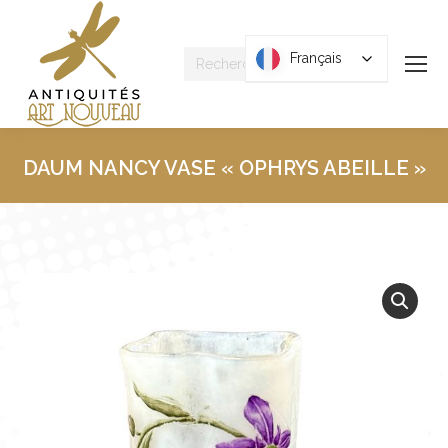
Recherche
Français
Français
:
DAUM NANCY VASE « OPHRYS ABEILLE »
Vous êtes ici :