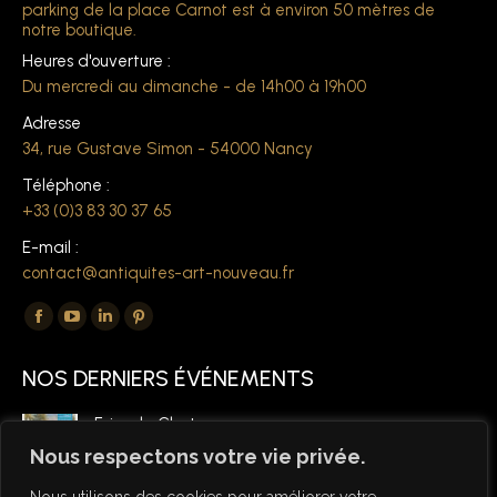
parking de la place Carnot est à environ 50 mètres de
notre boutique.
Heures d'ouverture :
Du mercredi au dimanche - de 14h00 à 19h00
Adresse
34, rue Gustave Simon - 54000 Nancy
Téléphone :
+33 (0)3 83 30 37 65
E-mail :
contact@antiquites-art-nouveau.fr
Trouvez nous sur :
La
La
La
La
page
page
page
page
NOS DERNIERS ÉVÉNEMENTS
Facebook
YouTube
LinkedIn
Pinterest
s'ouvre
s'ouvre
s'ouvre
s'ouvre
Foire de Chatou
dans
dans
dans
dans
6 mars 2026
Nous respectons votre vie privée.
une
une
une
une