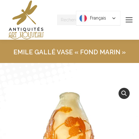
Recherche
Français
Français
:
EMILE GALLÉ VASE « FOND MARIN »
Vous êtes ici :