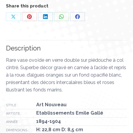
Share this product
Partager
Partager
Partager
Partager
Partager
sur
sur
sur
sur
sur
X
Pinterest
LinkedIn
WhatsApp
Facebook
Description
Rare vase ovoïde en verre double sur piédouche à col
cintré. Superbe décor gravé en camée à l’acide et repris
à la roue, d’algues oranges sur un fond opacifié blanc,
présentant des décors intercalaires bleus et roses
illustrant les fonds marins.
Art Nouveau
STYLE :
Etablissements Emile Gallé
ARTISTE :
1894-1904
ANNÉE :
H: 22,8 cm D: 8,5 cm
DIMENSIONS :