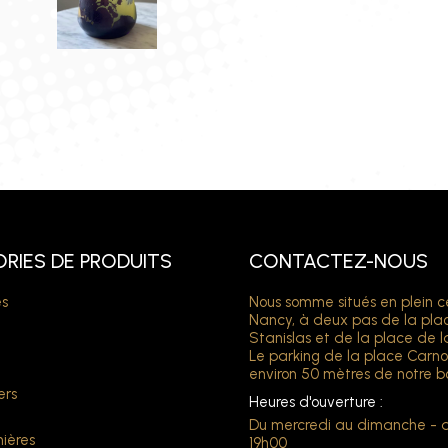
RIES DE PRODUITS
CONTACTEZ-NOUS
s
Nous somme situés en plein c
Nancy, à deux pas de la pla
Stanislas et de la place de l
Le parking de la place Carno
environ 50 mètres de notre b
ers
Heures d'ouverture :
Du mercredi au dimanche - 
ières
19h00