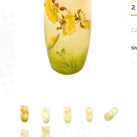
2
Ca
Sh