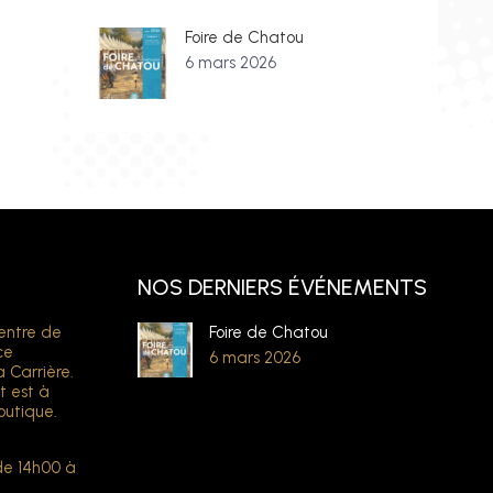
Foire de Chatou
6 mars 2026
NOS DERNIERS ÉVÉNEMENTS
entre de
Foire de Chatou
ce
6 mars 2026
a Carrière.
t est à
outique.
de 14h00 à