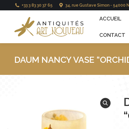
+33 3 83 30 37 65
34, rue Gustave Simon - 54000 
ACCUEIL
CATALO
ACCUEIL
CONTACT
DAUM NANCY VASE “ORCHI