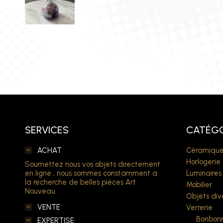
SERVICES
CATÉGO
ACHAT
Céramique
Horlogerie
Soumettez nous vos objets directement
en ligne , nous sommes constamment a
Luminaires
la recherche de belles pièces Art
Mobilier
Nouveau.
Objets div
VENTE
Verrerie
Bonbonn
EXPERTISE