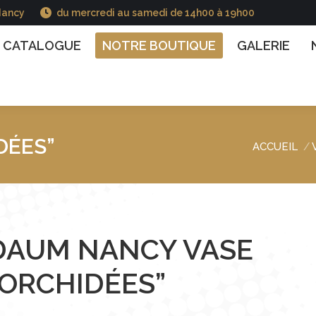
Nancy
du mercredi au samedi de 14h00 à 19h00
GUE
NOTRE BOUTIQUE
GALERIE
NOS INFO
CATALOGUE
NOTRE BOUTIQUE
GALERIE
DÉES”
ACCUEIL
Vous êtes ici
DAUM NANCY VASE
“ORCHIDÉES”