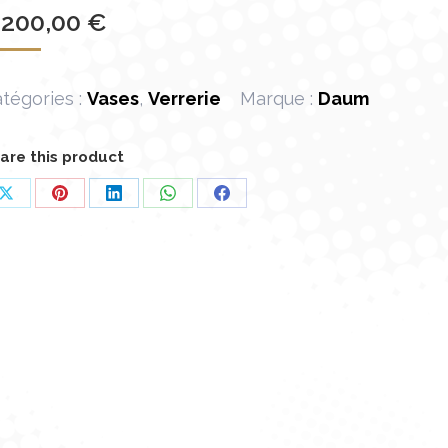
 200,00
€
tégories :
Vases
,
Verrerie
Marque :
Daum
are this product
Partager
Partager
Partager
Partager
Partager
sur
sur
sur
sur
sur
X
Pinterest
LinkedIn
WhatsApp
Facebook