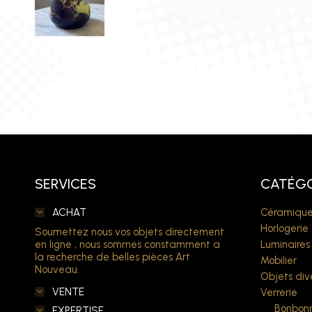
SERVICES
CATÉGO
ACHAT
Céramique
Horlogerie
Soumettez nous vos objets directement
en ligne , nous sommes constamment a
Luminaires
la recherche de belles pièces Art
Mobilier
Nouveau.
Objets div
VENTE
Verrerie
Bonbonn
EXPERTISE