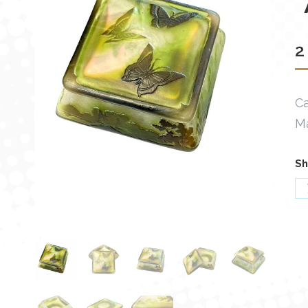
2
Ca
M
Sh