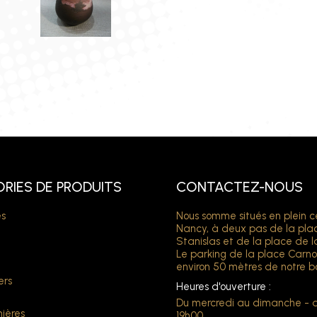
RIES DE PRODUITS
CONTACTEZ-NOUS
s
Nous somme situés en plein c
Nancy, à deux pas de la pla
Stanislas et de la place de l
Le parking de la place Carno
environ 50 mètres de notre b
ers
Heures d'ouverture :
Du mercredi au dimanche - 
ières
19h00