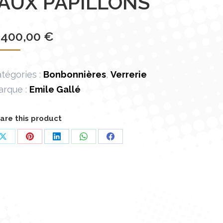
“AUX PAPILLONS”
 400,00
€
tégories :
Bonbonnières
,
Verrerie
arque :
Emile Gallé
are this product
Partager
Partager
Partager
Partager
Partager
sur
sur
sur
sur
sur
X
Pinterest
LinkedIn
WhatsApp
Facebook