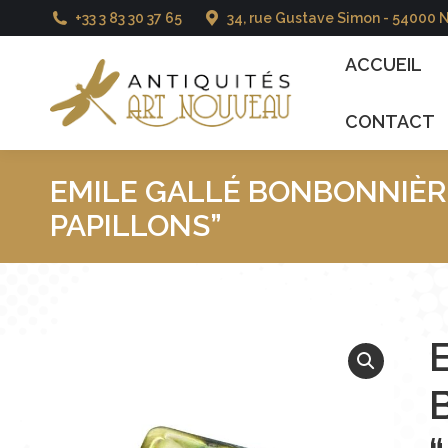
+33 3 83 30 37 65
34, rue Gustave Simon - 54000 
ACCUEIL
CATALO
ACCUEIL
CONTACT
EMILE GALLÉ BONBONNIÈR
PAPILLONS”