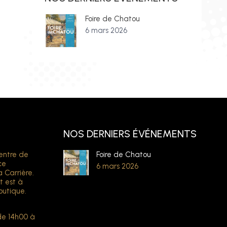
Foire de Chatou
6 mars 2026
NOS DERNIERS ÉVÉNEMENTS
entre de
Foire de Chatou
ce
6 mars 2026
a Carrière.
t est à
outique.
de 14h00 à