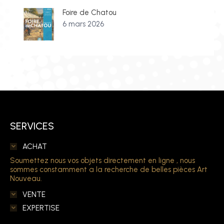
Foire de Chatou
6 mars 2026
SERVICES
ACHAT
Soumettez nous vos objets directement en ligne , nous
sommes constamment a la recherche de belles pièces Art
Nouveau.
VENTE
EXPERTISE