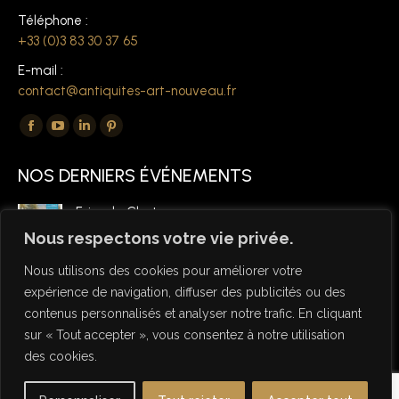
Téléphone :
+33 (0)3 83 30 37 65
E-mail :
contact@antiquites-art-nouveau.fr
Trouvez nous sur :
La
La
La
La
page
page
page
page
NOS DERNIERS ÉVÉNEMENTS
Facebook
YouTube
LinkedIn
Pinterest
s'ouvre
s'ouvre
s'ouvre
s'ouvre
Foire de Chatou
dans
dans
dans
dans
6 mars 2026
Nous respectons votre vie privée.
une
une
une
une
Nous utilisons des cookies pour améliorer votre
nouvelle
nouvelle
nouvelle
nouvelle
expérience de navigation, diffuser des publicités ou des
fenêtre
fenêtre
fenêtre
fenêtre
contenus personnalisés et analyser notre trafic. En cliquant
sur « Tout accepter », vous consentez à notre utilisation
des cookies.
© Copyright Antiquités Art Nouveau 2026 - Designed by NSW