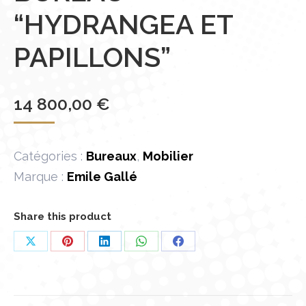
“HYDRANGEA ET
PAPILLONS”
14 800,00
€
Catégories :
Bureaux
,
Mobilier
Marque :
Emile Gallé
Share this product
Partager
Partager
Partager
Partager
Partager
sur
sur
sur
sur
sur
X
Pinterest
LinkedIn
WhatsApp
Facebook